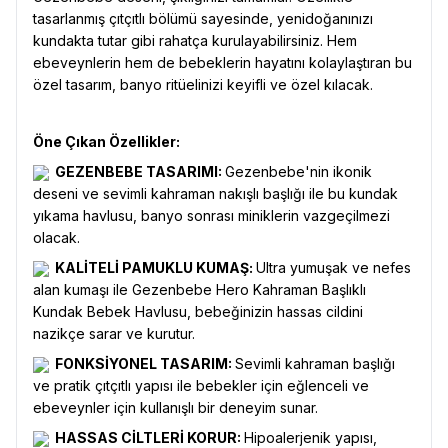
tasarlanmış çıtçıtlı bölümü sayesinde, yenidoğanınızı
kundakta tutar gibi rahatça kurulayabilirsiniz. Hem
ebeveynlerin hem de bebeklerin hayatını kolaylaştıran bu
özel tasarım, banyo ritüelinizi keyifli ve özel kılacak.
Öne Çıkan Özellikler:
GEZENBEBE TASARIMI:
Gezenbebe'nin ikonik
deseni ve sevimli kahraman nakışlı başlığı ile bu kundak
yıkama havlusu, banyo sonrası miniklerin vazgeçilmezi
olacak.
KALİTELİ PAMUKLU KUMAŞ:
Ultra yumuşak ve nefes
alan kumaşı ile Gezenbebe Hero Kahraman Başlıklı
Kundak Bebek Havlusu, bebeğinizin hassas cildini
nazikçe sarar ve kurutur.
FONKSİYONEL TASARIM:
Sevimli kahraman başlığı
ve pratik çıtçıtlı yapısı ile bebekler için eğlenceli ve
ebeveynler için kullanışlı bir deneyim sunar.
HASSAS CİLTLERİ KORUR:
Hipoalerjenik yapısı,