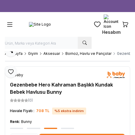
Ücretsiz kargo fırsatı -
1000 TL
üzeri siparişlerde
Favorilerim
Sepeti
Hesabım
Paylaş
Ana Sayfa
Giyim
Aksesuar
Bornoz, Havlu ve Pançolar
Gezenbebe
Favoriye Ekle
b-baby
Gezenbebe Hero Kahraman Başlıklı Kundak
Bebek Havlusu Bunny
(0)
Havale Fiyatı :
708
TL
%
5
ekstra indirim
Renk:
Bunny