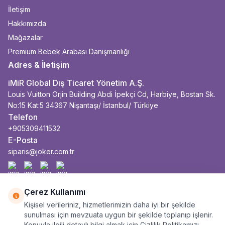
İletişim
Hakkımızda
Mağazalar
Premium Bebek Arabası Danışmanlığı
Adres & İletişim
iMiR Global Dış Ticaret Yönetim A.Ş.
Louis Vuitton Orjin Building Abdi İpekçi Cd, Harbiye, Bostan Sk.
No:15 Kat:5 34367 Nişantaşı/ İstanbul/ Türkiye
Telefon
+905309411532
E-Posta
siparis@joker.com.tr
Facebook
İnstagram
Youtube
Linkedin
Çerez Kullanımı
Kişisel verileriniz, hizmetlerimizin daha iyi bir şekilde
sunulması için mevzuata uygun bir şekilde toplanıp işlenir.
Konuyla ilgili detaylı bilgi almak için Gizlilik Politikamızı