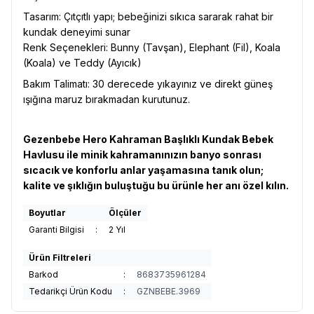
Tasarım: Çıtçıtlı yapı; bebeğinizi sıkıca sararak rahat bir
kundak deneyimi sunar
Renk Seçenekleri: Bunny (Tavşan), Elephant (Fil), Koala
(Koala) ve Teddy (Ayıcık)
Bakım Talimatı: 30 derecede yıkayınız ve direkt güneş
ışığına maruz bırakmadan kurutunuz.
Gezenbebe Hero Kahraman Başlıklı Kundak Bebek
Havlusu ile minik kahramanınızın banyo sonrası
sıcacık ve konforlu anlar yaşamasına tanık olun;
kalite ve şıklığın buluştuğu bu ürünle her anı özel kılın.
Boyutlar
Ölçüler
Garanti Bilgisi
:
2 Yıl
Ürün Filtreleri
Barkod
:
8683735961284
Tedarikçi Ürün Kodu
:
GZNBEBE.3969