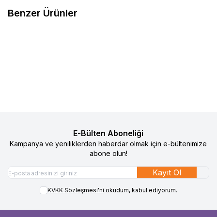
Benzer Ürünler
4
4
Gezenbebe Hero Nakışlı Havlu
Gezenbebe Hero Nakışlı Havlu
%
50
%
50
Favorilere Ekle
Favorilere Ekle
Çocuk Terlik Teddy
Çocuk Terlik Koala
1.490
TL
745
TL
1.490
TL
745
TL
Sepete Ekle
Sepete Ekle
E-Bülten Aboneliği
Kampanya ve yeniliklerden haberdar olmak için e-bültenimize
abone olun!
Kayıt Ol
KVKK Sözleşmesi'ni
okudum, kabul ediyorum.