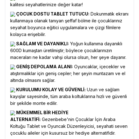
kalitesi seyahatlerinize değer katar!
ÇOCUK DOSTU TABLET TUTUCU:
Dokunmatik ekranı
kullanmaya olanak tanıyan şeffaf bölme ile çocuklarınız
seyahat boyunca eğitici uygulamalara ve çizgi filmlere
kolayca erişebilir.
SAĞLAM VE DAYANIKLI:
Yoğun kullanıma dayanıklı
600D kumaştan üretilmiştir; böylece çocuklarınızın
maceraları ne kadar vahşi olursa olsun, her şeye dayanır.
GENİŞ DEPOLAMA ALANI:
Oyuncaklar, içecekler ve
atıştırmalıklar için geniş cepler; her şeyin muntazam ve el
altında olmasını sağlar.
KURULUMU KOLAY VE GÜVENLİ:
Uzun ve sağlam
kayışlar sayesinde, tüm araba koltuklarına hızlı ve güvenli
bir şekilde monte edilir.
MÜKEMMEL BİR HEDİYE
ALTERNATİFİ:
Gezenbebe'nin Çocuklar İçin Araba
Koltuğu Tablet ve Oyuncak Düzenleyicisi, seyahati seven
çocuklu aileler için kusursuz bir hediye alternatifidir.