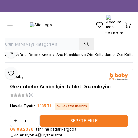
Ücretsiz kargo fırsatı -
1000 TL
üzeri siparişlerde
Favorilerim
Sepeti
Hesabım
Paylaş
Ana Sayfa
Bebek Anne
Ana Kucakları ve Oto Koltukları
Oto Koltuğu
Favoriye Ekle
b-baby
Gezenbebe Araba İçin Tablet Düzenleyici
(0)
Havale Fiyatı :
1.135
TL
%
5
ekstra indirim
SEPETE EKLE
08.08.2026
tarihine kadar kargoda
Koleksiyon +
Fiyat Alarmı