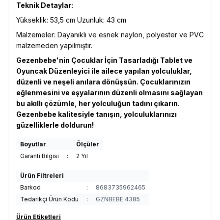
Teknik Detaylar:
Yükseklik: 53,5 cm Uzunluk: 43 cm
Malzemeler: Dayanıklı ve esnek naylon, polyester ve PVC
malzemeden yapılmıştır.
Gezenbebe'nin Çocuklar İçin Tasarladığı Tablet ve
Oyuncak Düzenleyici ile ailece yapılan yolculuklar,
düzenli ve neşeli anılara dönüşsün. Çocuklarınızın
eğlenmesini ve eşyalarının düzenli olmasını sağlayan
bu akıllı çözümle, her yolculuğun tadını çıkarın.
Gezenbebe kalitesiyle tanışın, yolculuklarınızı
güzelliklerle doldurun!
Boyutlar
Ölçüler
Garanti Bilgisi
:
2 Yıl
Ürün Filtreleri
Barkod
:
8683735962465
Tedarikçi Ürün Kodu
:
GZNBEBE.4385
Ürün Etiketleri