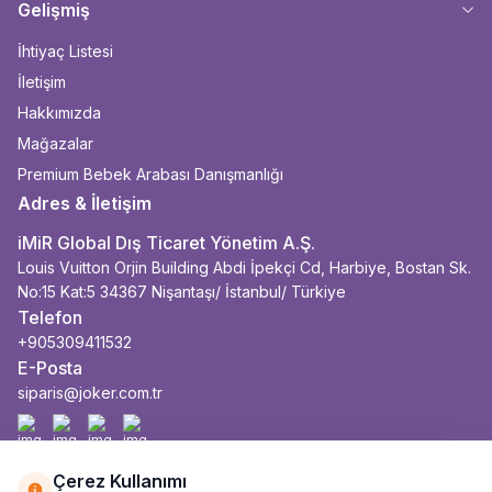
Gelişmiş
İhtiyaç Listesi
İletişim
Hakkımızda
Mağazalar
Premium Bebek Arabası Danışmanlığı
Adres & İletişim
iMiR Global Dış Ticaret Yönetim A.Ş.
Louis Vuitton Orjin Building Abdi İpekçi Cd, Harbiye, Bostan Sk.
No:15 Kat:5 34367 Nişantaşı/ İstanbul/ Türkiye
Telefon
+905309411532
E-Posta
siparis@joker.com.tr
Facebook
İnstagram
Youtube
Linkedin
Çerez Kullanımı