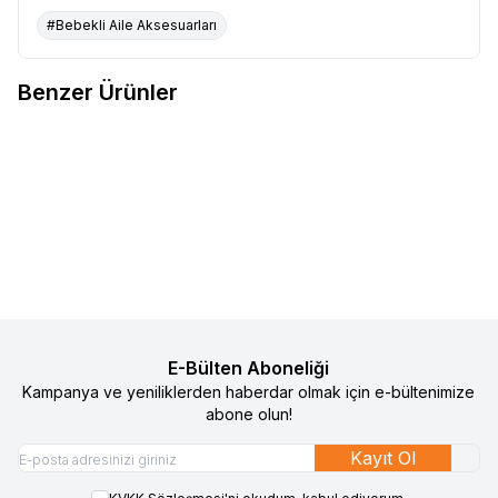
#Bebekli Aile Aksesuarları
Benzer Ürünler
Gezenbebe Araba İçin Çöp
Gezenbebe Bebek Emniyet
%
55
%
54
Favorilere Ekle
Favorilere Ekle
Çantası
Kemer Klipsi Orange
1.990
TL
895
TL
1.290
TL
595
TL
Sepete Ekle
Sepete Ekle
E-Bülten Aboneliği
Kampanya ve yeniliklerden haberdar olmak için e-bültenimize
abone olun!
Kayıt Ol