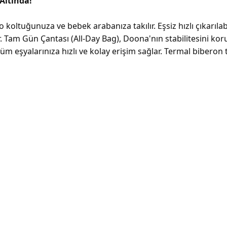
 Altında!
oltuğunuza ve bebek arabanıza takılır. Eşsiz hızlı çıkarılab
Tam Gün Çantası (All-Day Bag), Doona'nın stabilitesini korur
tüm eşyalarınıza hızlı ve kolay erişim sağlar. Termal biberon 