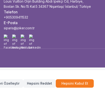
Louis Vuitton Orjin Building Abdi İpekçi Cd, Harbiye,
Bostan Sk. No:15 Kat:5 34367 Nişantaşı/ İstanbul/ Türkiye
Telefon
+905309411532
E-Posta
siparis@joker.com.tr
Facebook
İnstagram
Youtube
Linkedin
ri Özelleştir
Hepsini Reddet
Hepsini Kabul Et