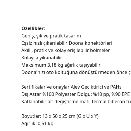
Özellikler:
Geniş, şık ve pratik tasarım
Eşsiz hızlı çıkarılabilir Doona konektörleri
Akıllı, pratik ve kolay erişilebilir bölmeler
Kolayca yıkanabilir
Maksimum 3,18 kg ağırlık taşıyabilir
Doona'nızı oto koltuğuna dönüştürmeden önce çı
Sertifikalar ve onaylar Alev Geciktirici ve PAHs
Dış Astar %100 Polyester Dolgu: %10 pp, %90 EPE
Katlanabilir alt değiştirme matı, termal biberon tu
Boyutlar: 13 x 50 x 25 cm (G x U x Y)
Ağırlık: 0,51 kg