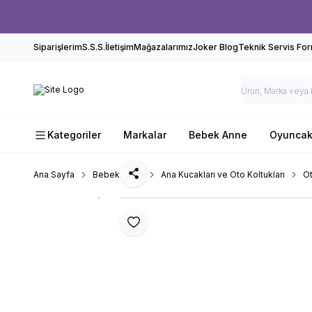
Siparişlerim
S.S.S.
İletişim
Mağazalarımız
Joker Blog
Teknik Servis Fo
Kategoriler
Markalar
Bebek Anne
Oyunca
Ana Sayfa
Bebek Anne
Ana Kucakları ve Oto Koltukları
Ot
Paylaş
Favoriye Ekle