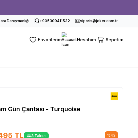
sı Danışmanlığı
+905309411532
siparis@joker.com.tr
Favorilerim
Hesabım
Sepetim
m Gün Çantası - Turquoise
495
TL
%
43
3 Taksit