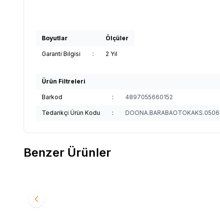
Boyutlar
Ölçüler
Garanti Bilgisi
:
2 Yıl
Ürün Filtreleri
Barkod
:
4897055660152
Tedarikçi Ürün Kodu
:
DOONA.BARABAOTOKAKS.0506
Benzer Ürünler
%
55
%
54
Gezenbebe Araba İçin Çöp Çantası
Gezenbe
Favorilere Ekle
Favori
Orange
1.990
TL
895
TL
1.290
T