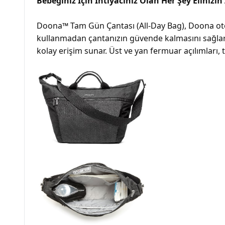
Bebeğiniz İçin İhtiyacınız Olan Her Şey Elinizin
Doona™ Tam Gün Çantası (All-Day Bag), Doona oto k
kullanmadan çantanızın güvende kalmasını sağlar. 
kolay erişim sunar. Üst ve yan fermuar açılımları, 