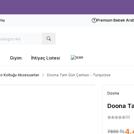
Ücretsiz kargo fırsatı -
1000 TL
üzeri siparişlerde
rmu
Premium Bebek Araba
k
Giyim
İhtiyaç Listesi
o Koltuğu Aksesuarları
Doona Tam Gün Çantası - Turquoise
Doona
Doona Ta
(0)
4.
7.890
TL