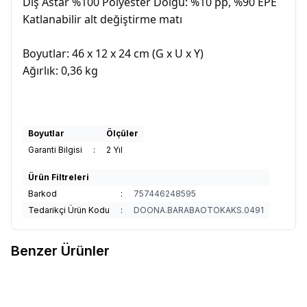
Dış Astar %100 Polyester Dolgu: %10 pp, %90 EPE
Katlanabilir alt değiştirme matı
Boyutlar: 46 x 12 x 24 cm (G x U x Y)
Ağırlık: 0,36 kg
Boyutlar
Ölçüler
Garanti Bilgisi
:
2 Yıl
Ürün Filtreleri
Barkod
:
757446248595
Tedarikçi Ürün Kodu
:
DOONA.BARABAOTOKAKS.0491
Benzer Ürünler
Gezenbebe Araba İçin Çöp
Gezenbebe Bebek Emniyet
%
55
%
54
Favorilere Ekle
Favorilere Ekle
Çantası
Kemer Klipsi Orange