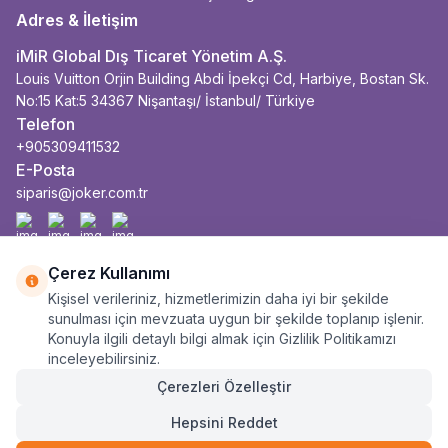
Adres & İletişim
iMiR Global Dış Ticaret Yönetim A.Ş.
Louis Vuitton Orjin Building Abdi İpekçi Cd, Harbiye, Bostan Sk.
No:15 Kat:5 34367 Nişantaşı/ İstanbul/ Türkiye
Telefon
+905309411532
E-Posta
siparis@joker.com.tr
Facebook
İnstagram
Youtube
Linkedin
Çerez Kullanımı
Kişisel verileriniz, hizmetlerimizin daha iyi bir şekilde
sunulması için mevzuata uygun bir şekilde toplanıp işlenir.
Konuyla ilgili detaylı bilgi almak için Gizlilik Politikamızı
inceleyebilirsiniz.
Çerezleri Özelleştir
Hepsini Reddet