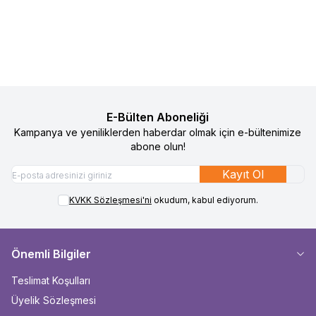
1.990
TL
895
TL
1.290
TL
595
TL
Sepete Ekle
Sepete Ekle
E-Bülten Aboneliği
Kampanya ve yeniliklerden haberdar olmak için e-bültenimize
abone olun!
Kayıt Ol
KVKK Sözleşmesi'ni
okudum, kabul ediyorum.
Önemli Bilgiler
Teslimat Koşulları
Üyelik Sözleşmesi