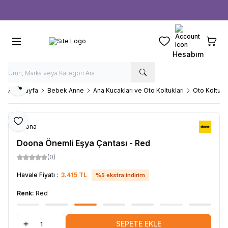
Ücretsiz kargo fırsatı -
1000 TL
üzeri siparişlerde
Favorilerim
Sepeti
Hesabım
Paylaş
Ana Sayfa
Bebek Anne
Ana Kucakları ve Oto Koltukları
Oto Koltuğu
Favoriye Ekle
Doona
Doona Önemli Eşya Çantası - Red
(0)
Havale Fiyatı :
3.415
TL
%
5
ekstra indirim
Renk:
Red
SEPETE EKLE