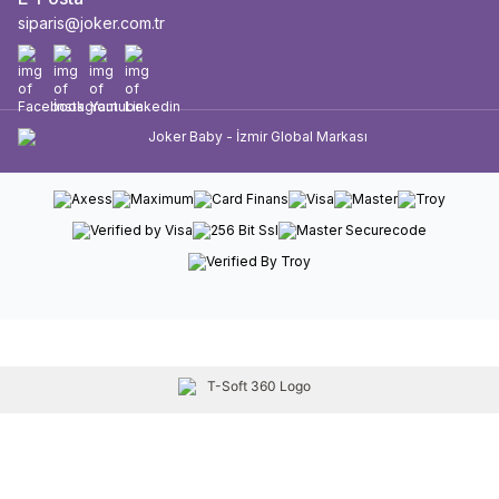
siparis@joker.com.tr
Facebook
İnstagram
Youtube
Linkedin