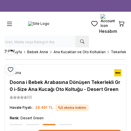
Ücretsiz kargo fırsatı -
1000 TL
üzeri siparişlerde
Favorilerim
Sepeti
Hesabım
Paylaş
Ana Sayfa
Bebek Anne
Ana Kucakları ve Oto Koltukları
Tekerlekli 
Favoriye Ekle
Doona
Doona i Bebek Arabasına Dönüşen Tekerlekli Gr
0 i-Size Ana Kucağı Oto Koltuğu - Desert Green
(0)
Havale Fiyatı :
28.491
TL
%
5
ekstra indirim
Renk:
Desert Green