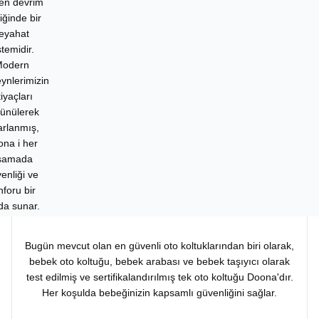
len devrim
liğinde bir
eyahat
stemidir.
odern
ynlerimizin
tiyaçları
ünülerek
arlanmış,
na i her
şamada
enliği ve
nforu bir
da sunar.
Bugün mevcut olan en güvenli oto koltuklarından biri olarak,
bebek oto koltuğu, bebek arabası ve bebek taşıyıcı olarak
test edilmiş ve sertifikalandırılmış tek oto koltuğu Doona'dır.
Her koşulda bebeğinizin kapsamlı güvenliğini sağlar.