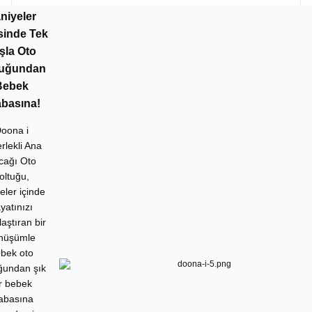
niyeler
isinde Tek
şla Oto
tuğundan
Bebek
basına!
oona i
rlekli Ana
cağı Oto
oltuğu,
eler içinde
yatınızı
laştıran bir
nüşümle
bek oto
ğundan şık
r bebek
abasına