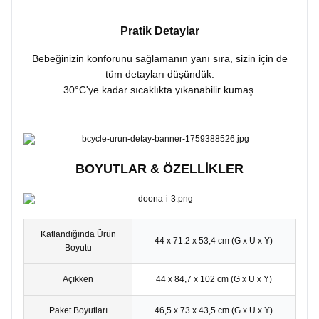
Pratik Detaylar
Bebeğinizin konforunu sağlamanın yanı sıra, sizin için de
tüm detayları düşündük.
30°C'ye kadar sıcaklıkta yıkanabilir kumaş.
BOYUTLAR & ÖZELLİKLER
Katlandığında Ürün
44 x 71.2 x 53,4 cm (G x U x Y)
Boyutu
Açıkken
44 x 84,7 x 102 cm (G x U x Y)
Paket Boyutları
46,5 x 73 x 43,5 cm (G x U x Y)