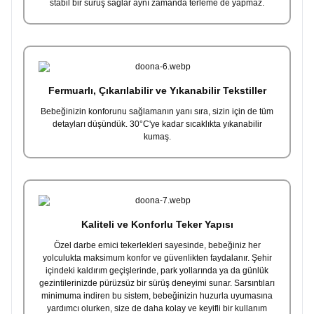
stabil bir sürüş sağlar aynı zamanda terleme de yapmaz.
Fermuarlı, Çıkarılabilir ve Yıkanabilir Tekstiller
Bebeğinizin konforunu sağlamanın yanı sıra, sizin için de tüm
detayları düşündük. 30°C'ye kadar sıcaklıkta yıkanabilir
kumaş.
Kaliteli ve Konforlu Teker Yapısı
Özel darbe emici tekerlekleri sayesinde, bebeğiniz her
yolculukta maksimum konfor ve güvenlikten faydalanır. Şehir
içindeki kaldırım geçişlerinde, park yollarında ya da günlük
gezintilerinizde pürüzsüz bir sürüş deneyimi sunar. Sarsıntıları
minimuma indiren bu sistem, bebeğinizin huzurla uyumasına
yardımcı olurken, size de daha kolay ve keyifli bir kullanım