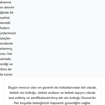
abasına
len devrim
liğinde bir
eyahat
stemidir.
odern
ynlerimizin
tiyaçları
ünülerek
arlanmış,
na i her
şamada
enliği ve
nforu bir
da sunar.
Bugün mevcut olan en güvenli oto koltuklarından biri olarak,
bebek oto koltuğu, bebek arabası ve bebek taşıyıcı olarak
test edilmiş ve sertifikalandırılmış tek oto koltuğu Doona'dır.
Her koşulda bebeğinizin kapsamlı güvenliğini sağlar.