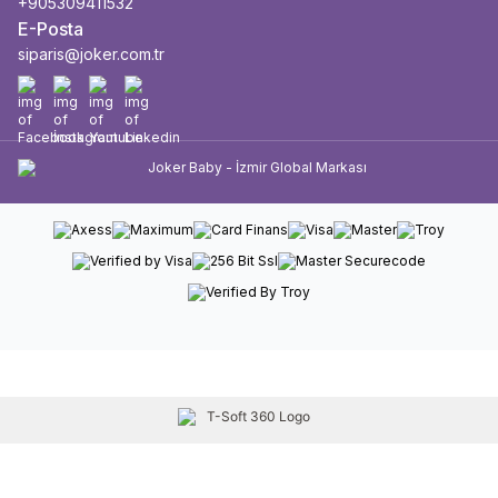
+905309411532
E-Posta
siparis@joker.com.tr
Facebook
İnstagram
Youtube
Linkedin