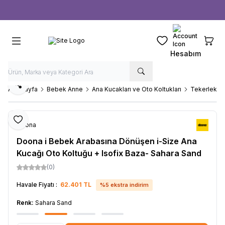
Ücretsiz kargo fırsatı -
1000 TL
üzeri siparişlerde
Favorilerim
Sepeti
Hesabım
Paylaş
Ana Sayfa
Bebek Anne
Ana Kucakları ve Oto Koltukları
Tekerlekli 
Favoriye Ekle
Doona
Doona i Bebek Arabasına Dönüşen i-Size Ana
Kucağı Oto Koltuğu + Isofix Baza- Sahara Sand
(0)
Havale Fiyatı :
62.401
TL
%
5
ekstra indirim
Renk:
Sahara Sand