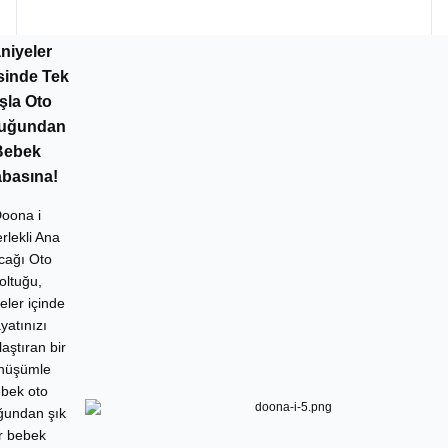
niyeler
isinde Tek
şla Oto
tuğundan
Bebek
basına!
oona i
rlekli Ana
cağı Oto
oltuğu,
eler içinde
yatınızı
laştıran bir
nüşümle
bek oto
ğundan şık
r bebek