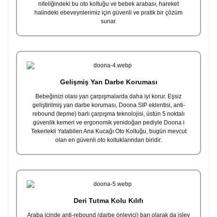
niteliğindeki bu oto koltuğu ve bebek arabası, hareket
halindeki ebeveynlerimiz için güvenli ve pratik bir çözüm
sunar.
Gelişmiş Yan Darbe Koruması
Bebeğinizi olası yan çarpışmalarda daha iyi korur. Eşsiz
geliştirilmiş yan darbe koruması, Doona SIP eklentisi, anti-
rebound (tepme) barlı çarpışma teknolojisi, üstün 5 noktalı
güvenlik kemeri ve ergonomik yenidoğan pediyle Doona i
Tekerlekli Yatabilen Ana Kucağı Oto Koltuğu, bugün mevcut
olan en güvenli oto koltuklarından biridir.
Deri Tutma Kolu Kılıfı
Araba içinde anti-rebound (darbe önleyici) barı olarak da işlev