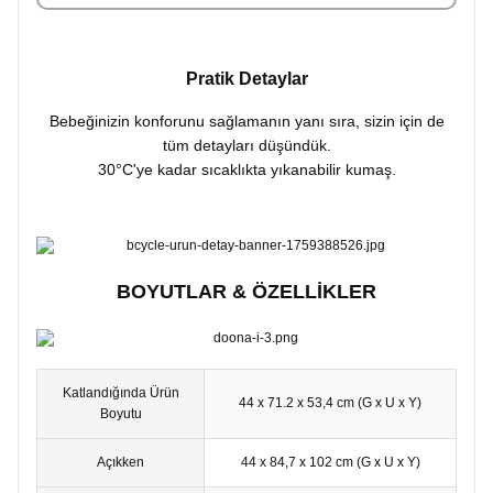
Pratik Detaylar
Bebeğinizin konforunu sağlamanın yanı sıra, sizin için de
tüm detayları düşündük.
30°C'ye kadar sıcaklıkta yıkanabilir kumaş.
BOYUTLAR & ÖZELLİKLER
Katlandığında Ürün
44 x 71.2 x 53,4 cm (G x U x Y)
Boyutu
Açıkken
44 x 84,7 x 102 cm (G x U x Y)