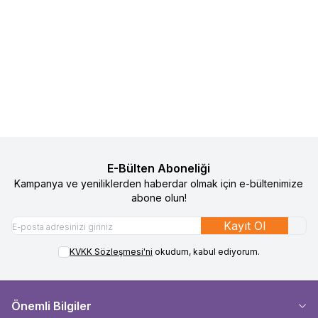
Bmom Hamilelik ve Lohusalık
Bmom Hamilelik ve Lohusalık
%
50
%
50
Favorilere Ekle
Favorilere Ekle
Dönemi Külodu - Bej
Dönemi Külodu - Gri
990
TL
495
TL
990
TL
495
TL
Sepete Ekle
Sepete Ekle
E-Bülten Aboneliği
Kampanya ve yeniliklerden haberdar olmak için e-bültenimize
abone olun!
Kayıt Ol
KVKK Sözleşmesi'ni
okudum, kabul ediyorum.
Önemli Bilgiler