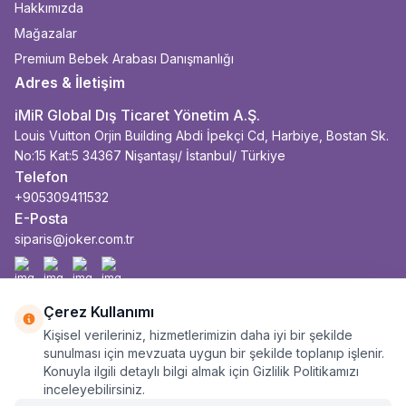
Hakkımızda
Mağazalar
Premium Bebek Arabası Danışmanlığı
Adres & İletişim
iMiR Global Dış Ticaret Yönetim A.Ş.
Louis Vuitton Orjin Building Abdi İpekçi Cd, Harbiye, Bostan Sk.
No:15 Kat:5 34367 Nişantaşı/ İstanbul/ Türkiye
Telefon
+905309411532
E-Posta
siparis@joker.com.tr
Facebook
İnstagram
Youtube
Linkedin
Çerez Kullanımı
Kişisel verileriniz, hizmetlerimizin daha iyi bir şekilde
sunulması için mevzuata uygun bir şekilde toplanıp işlenir.
Konuyla ilgili detaylı bilgi almak için Gizlilik Politikamızı
inceleyebilirsiniz.