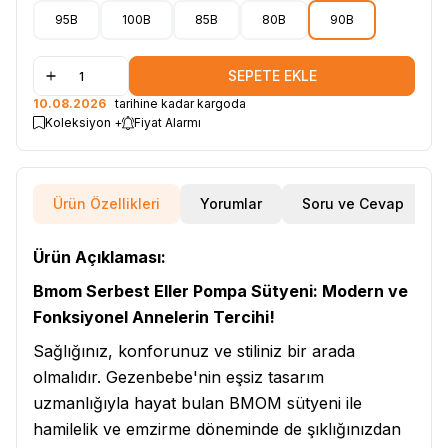
95B
100B
85B
80B
90B
SEPETE EKLE
10.08.2026
tarihine kadar kargoda
Koleksiyon +
Fiyat Alarmı
Ürün Özellikleri
Yorumlar
Soru ve Cevap
Ürün Açıklaması:
Bmom Serbest Eller Pompa Sütyeni: Modern ve
Fonksiyonel Annelerin Tercihi!
Sağlığınız, konforunuz ve stiliniz bir arada
olmalıdır. Gezenbebe'nin eşsiz tasarım
uzmanlığıyla hayat bulan BMOM sütyeni ile
hamilelik ve emzirme döneminde de şıklığınızdan