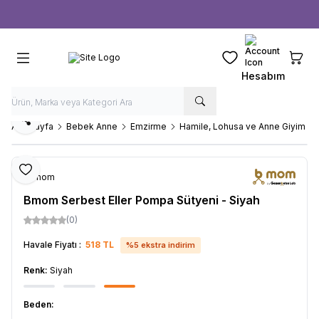
Ücretsiz kargo fırsatı -
1000 TL
üzeri siparişlerde
Favorilerim
Sepeti
Hesabım
Paylaş
Ana Sayfa
Bebek Anne
Emzirme
Hamile, Lohusa ve Anne Giyim
Favoriye Ekle
b-mom
Bmom Serbest Eller Pompa Sütyeni - Siyah
(0)
Havale Fiyatı :
518
TL
%
5
ekstra indirim
Renk:
Siyah
Beden: