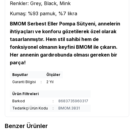
Renkler: Grey, Black, Mink
Kumaş: %93 pamuk, %7 likra
BMOM Serbest Eller Pompa Sütyeni, annelerin
ihtiyaçları ve konforu gözetilerek özel olarak
tasarlanmıştır. Hem stil sahibi hem de
fonksiyonel olmanın keyfini BMOM ile çıkarın.
Her annenin gardırobunda olması gereken bir
parça!
Boyutlar
Ölçüler
Garanti Bilgisi
:
2 Yıl
Ürün Filtreleri
Barkod
:
8683735960317
Tedarikçi Ürün Kodu
:
BMOM.3831
Benzer Ürünler
3
3