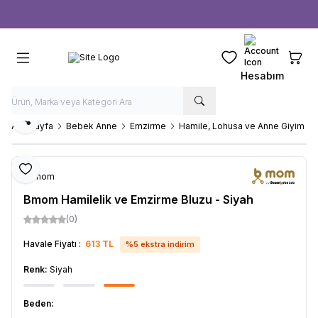
Ücretsiz kargo fırsatı -
1000 TL
üzeri siparişlerde
Favorilerim
Sepeti
Hesabım
Paylaş
Ana Sayfa
Bebek Anne
Emzirme
Hamile, Lohusa ve Anne Giyim
Favoriye Ekle
b-mom
Bmom Hamilelik ve Emzirme Bluzu - Siyah
(0)
Havale Fiyatı :
613
TL
%
5
ekstra indirim
Renk:
Siyah
Beden: