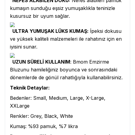
NEFES ALABİLEN DOKU:
Nefes alabilen pamuk
kumaşın sunduğu eşsiz yumuşaklıkla teninizle
kusursuz bir uyum sağlar.
ULTRA YUMUŞAK LÜKS KUMAŞ:
İpeksi dokusu
ve yüksek kaliteli malzemeleri ile rahatınız için en
iyisini sunar.
UZUN SÜRELİ KULLANIM
: Bmom Emzirme
Bluzunu hamileliğiniz boyunca ve sonrasındaki
dönemlerde de gönül rahatlığıyla kullanabilirsiniz.
Teknik Detaylar:
Bedenler: Small, Medium, Large, X-Large,
XXLarge
Renkler: Grey, Black, White
Kumaş: %93 pamuk, %7 likra