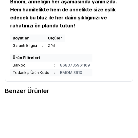
Bmom, anneliğin her aşamasında yanınızda.
Hem hamilelikte hem de annelikte size eşlik
edecek bu bluz ile her daim şıklığınızı ve
rahatınızı ön planda tutun!
Boyutlar
Ölçüler
Garanti Bilgisi
:
2 Yıl
Ürün Filtreleri
Barkod
:
8683735961109
Tedarikçi Ürün Kodu
:
BMOM.3910
Benzer Ürünler
3
3
Bmom Hamilelik ve Lohusalık
Bmom Hamilelik ve Lohusalık
%
50
%
50
Favorilere Ekle
Favorilere Ekle
Dönemi Külodu - Bej
Dönemi Külodu - Gri
990
TL
495
TL
990
TL
495
TL
Sepete Ekle
Sepete Ekle