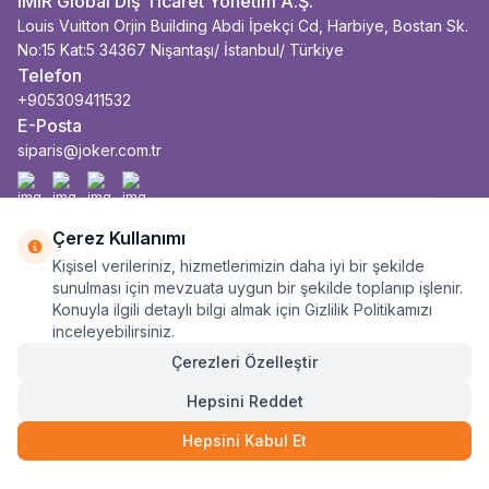
iMiR Global Dış Ticaret Yönetim A.Ş.
Louis Vuitton Orjin Building Abdi İpekçi Cd, Harbiye, Bostan Sk.
No:15 Kat:5 34367 Nişantaşı/ İstanbul/ Türkiye
Telefon
+905309411532
E-Posta
siparis@joker.com.tr
Facebook
İnstagram
Youtube
Linkedin
Çerez Kullanımı
Kişisel verileriniz, hizmetlerimizin daha iyi bir şekilde
sunulması için mevzuata uygun bir şekilde toplanıp işlenir.
Konuyla ilgili detaylı bilgi almak için Gizlilik Politikamızı
inceleyebilirsiniz.
Çerezleri Özelleştir
Hepsini Reddet
Hepsini Kabul Et
1.290
TL
SEPETE EKLE
645
TL
3 Taksit
Anasayfa
Sepet
Kategoriler
Siparişlerim
Hesabım