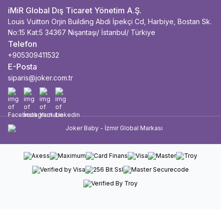
iMiR Global Dış Ticaret Yönetim A.Ş.
Louis Vuitton Orjin Building Abdi İpekçi Cd, Harbiye, Bostan Sk.
No:15 Kat:5 34367 Nişantaşı/ İstanbul/ Türkiye
Telefon
+905309411532
E-Posta
siparis@joker.com.tr
Facebook
İnstagram
Youtube
Linkedin