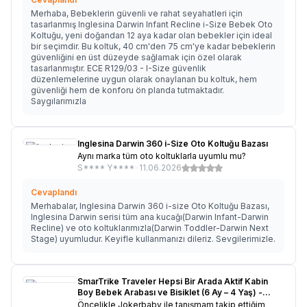
Merhaba, Bebeklerin güvenli ve rahat seyahatleri için
tasarlanmış Inglesina Darwin Infant Recline i-Size Bebek Oto
Koltuğu, yeni doğandan 12 aya kadar olan bebekler için ideal
bir seçimdir. Bu koltuk, 40 cm'den 75 cm'ye kadar bebeklerin
güvenliğini en üst düzeyde sağlamak için özel olarak
tasarlanmıştır. ECE R129/03 - I-Size güvenlik
düzenlemelerine uygun olarak onaylanan bu koltuk, hem
güvenliği hem de konforu ön planda tutmaktadır.
Saygılarımızla
Inglesina Darwin 360 i-Size Oto Koltuğu Bazası
Aynı marka tüm oto koltuklarla uyumlu mu?
S**** Y****
•
11.06.2026
Cevaplandı
Merhabalar, Inglesina Darwin 360 i-size Oto Koltuğu Bazası,
Inglesina Darwin serisi tüm ana kucağı(Darwin Infant-Darwin
Recline) ve oto koltuklarımızla(Darwin Toddler-Darwin Next
Stage) uyumludur. Keyifle kullanmanızı dileriz. Sevgilerimizle.
SmarTrike Traveler Hepsi Bir Arada Aktif Kabin
Boy Bebek Arabası ve Bisiklet (6 Ay – 4 Yaş) -
Onyx Black KOLİSİ HASARLI
Öncelikle Jokerbaby ile tanışmam takip ettiğim