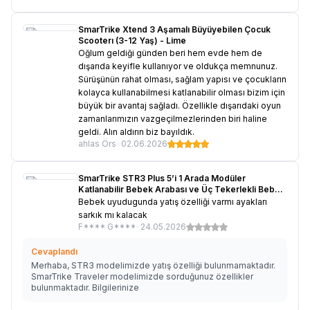
SmarTrike Xtend 3 Aşamalı Büyüyebilen Çocuk
Scooterı (3-12 Yaş) - Lime
Oğlum geldiği günden beri hem evde hem de
dışarıda keyifle kullanıyor ve oldukça memnunuz.
Sürüşünün rahat olması, sağlam yapısı ve çocukların
kolayca kullanabilmesi katlanabilir olması bizim için
büyük bir avantaj sağladı. Özellikle dışarıdaki oyun
zamanlarımızın vazgeçilmezlerinden biri haline
geldi. Alın aldırın biz bayıldık.
ahlas Örs
•
02.06.2026
SmarTrike STR3 Plus 5’i 1 Arada Modüler
Katlanabilir Bebek Arabası ve Üç Tekerlekli Bebek
Bisikleti - Red KOLİSİ HASARLI
Bebek uyudugunda yatış özelliği varmı ayakları
sarkık mı kalacak
F**** G****
•
24.05.2026
Cevaplandı
Merhaba, STR3 modelimizde yatış özelliği bulunmamaktadır.
SmarTrike Traveler modelimizde sorduğunuz özellikler
bulunmaktadır. Bilgilerinize