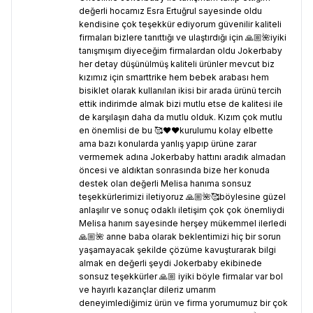
değerli hocamız Esra Ertuğrul sayesinde oldu
kendisine çok teşekkür ediyorum güvenilir kaliteli
firmaları bizlere tanıttığı ve ulaştırdığı için 🙏🏼🌺iyiki
tanışmışım diyeceğim firmalardan oldu Jokerbaby
her detay düşünülmüş kaliteli ürünler mevcut biz
kızımız için smarttrike hem bebek arabası hem
bisiklet olarak kullanılan ikisi bir arada ürünü tercih
ettik indirimde almak bizi mutlu etse de kalitesi ile
de karşılaşın daha da mutlu olduk. Kızım çok mutlu
en önemlisi de bu 🥰❤️❤️kurulumu kolay elbette
ama bazı konularda yanlış yapıp ürüne zarar
vermemek adına Jokerbaby hattını aradık almadan
öncesi ve aldıktan sonrasında bize her konuda
destek olan değerli Melisa hanıma sonsuz
teşekkürlerimizi iletiyoruz 🙏🏼🌺🥰böylesine güzel
anlaşılır ve sonuç odaklı iletişim çok çok önemliydi
Melisa hanım sayesinde herşey mükemmel ilerledi
🙏🏼🌺 anne baba olarak beklentimizi hiç bir sorun
yaşamayacak şekilde çözüme kavuşturarak bilgi
almak en değerli şeydi Jokerbaby ekibinede
sonsuz teşekkürler 🙏🏼 iyiki böyle firmalar var bol
ve hayırlı kazançlar dileriz umarım
deneyimlediğimiz ürün ve firma yorumumuz bir çok