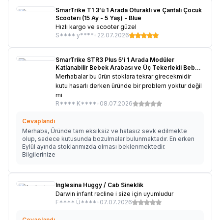
SmarTrike T1 3’ü 1 Arada Oturaklı ve Çantalı Çocuk
Scooterı (15 Ay - 5 Yaş) - Blue
Hızlı kargo ve scooter güzel
S**** y****
•
22.07.2026
SmarTrike STR3 Plus 5’i 1 Arada Modüler
Katlanabilir Bebek Arabası ve Üç Tekerlekli Bebek
Bisikleti - Pink KOLİSİ HASARLI
Merhabalar bu ürün stoklara tekrar girecekmidir
kutu hasarlı derken üründe bir problem yoktur değil
mi
R**** K****
•
08.07.2026
Cevaplandı
Merhaba, Üründe tam eksiksiz ve hatasız sevk edilmekte
olup, sadece kutusunda bozulmalar bulunmaktadır. En erken
Eylül ayında stoklarımızda olması beklenmektedir.
Bilgilerinize
Inglesina Huggy / Cab Sineklik
Darwin infant recline i size için uyumludur
F**** Ü****
•
07.07.2026
Cevaplandı