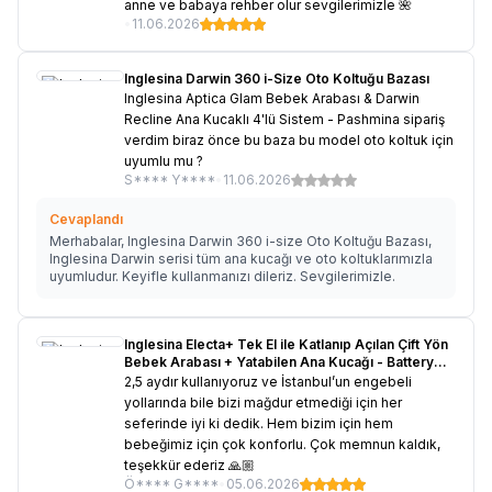
anne ve babaya rehber olur sevgilerimizle 🌺
•
11.06.2026
Inglesina Darwin 360 i-Size Oto Koltuğu Bazası
Inglesina Aptica Glam Bebek Arabası & Darwin
Recline Ana Kucaklı 4'lü Sistem - Pashmina sipariş
verdim biraz önce bu baza bu model oto koltuk için
uyumlu mu ?
S**** Y****
•
11.06.2026
Cevaplandı
Merhabalar, Inglesina Darwin 360 i-size Oto Koltuğu Bazası,
Inglesina Darwin serisi tüm ana kucağı ve oto koltuklarımızla
uyumludur. Keyifle kullanmanızı dileriz. Sevgilerimizle.
Inglesina Electa+ Tek El ile Katlanıp Açılan Çift Yön
Bebek Arabası + Yatabilen Ana Kucağı - Battery
Beige
2,5 aydır kullanıyoruz ve İstanbul’un engebeli
yollarında bile bizi mağdur etmediği için her
seferinde iyi ki dedik. Hem bizim için hem
bebeğimiz için çok konforlu. Çok memnun kaldık,
teşekkür ederiz 🙏🏼
Ö**** G****
•
05.06.2026