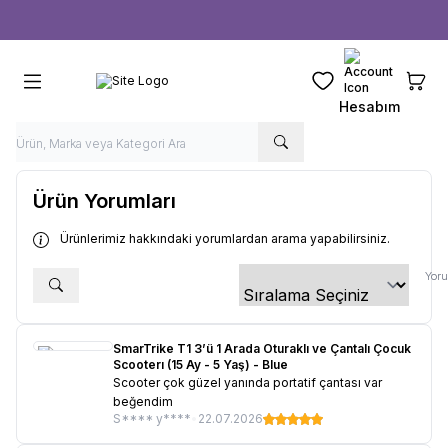
Ücretsiz kargo fırsatı -
1000 TL
üzeri siparişlerde
Favorilerim
Sepeti
Hesabım
Ürün Yorumları
Ürünlerimiz hakkındaki yorumlardan arama yapabilirsiniz.
Yoru
SmarTrike T1 3’ü 1 Arada Oturaklı ve Çantalı Çocuk
Scooterı (15 Ay - 5 Yaş) - Blue
Scooter çok güzel yanında portatif çantası var
beğendim
S**** y****
•
22.07.2026