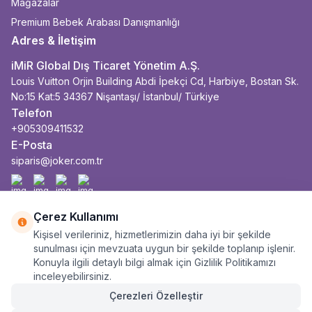
Mağazalar
Premium Bebek Arabası Danışmanlığı
Adres & İletişim
iMiR Global Dış Ticaret Yönetim A.Ş.
Louis Vuitton Orjin Building Abdi İpekçi Cd, Harbiye, Bostan Sk.
No:15 Kat:5 34367 Nişantaşı/ İstanbul/ Türkiye
Telefon
+905309411532
E-Posta
siparis@joker.com.tr
Facebook
İnstagram
Youtube
Linkedin
Çerez Kullanımı
Kişisel verileriniz, hizmetlerimizin daha iyi bir şekilde
sunulması için mevzuata uygun bir şekilde toplanıp işlenir.
Konuyla ilgili detaylı bilgi almak için Gizlilik Politikamızı
inceleyebilirsiniz.
Çerezleri Özelleştir