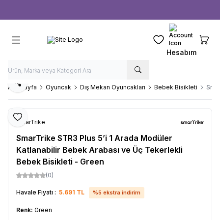
Ücretsiz kargo fırsatı -
1000 TL
üzeri siparişlerde
Favorilerim
Sepeti
Hesabım
Paylaş
Ana Sayfa
Oyuncak
Dış Mekan Oyuncakları
Bebek Bisikleti
Smar
Favoriye Ekle
SmarTrike
SmarTrike STR3 Plus 5’i 1 Arada Modüler
Katlanabilir Bebek Arabası ve Üç Tekerlekli
Bebek Bisikleti - Green
(0)
Havale Fiyatı :
5.691
TL
%
5
ekstra indirim
Renk:
Green