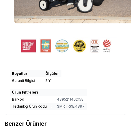
Boyutlar
Ölçüler
Garanti Bilgisi
:
2 Yıl
Ürün Filtreleri
Barkod
:
4895211402158
Tedarikçi Ürün Kodu
:
SMRTRKE.4897
Benzer Ürünler
3
7