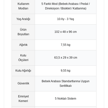
Kullanım
5 Farklı Mod (Bebek Arabası / Pedal /
Modları
Direksiyon / Bisiklet / Katlanma)
Yaş Aralığı
10 Ay - 3 Yaş
Ürün
102 x 48 x 96 cm
Boyutları
Ağırlık
7,55 kg
Kutu
63,5 x 29 x 39 cm
Ölçüleri
Kutu Ağırlığı
9,55 kg
Bebek Arabası Standartlarına Uygun
Güvenlik
Sertifikalı
Emniyet
5 Noktalı Sistem
Kemeri