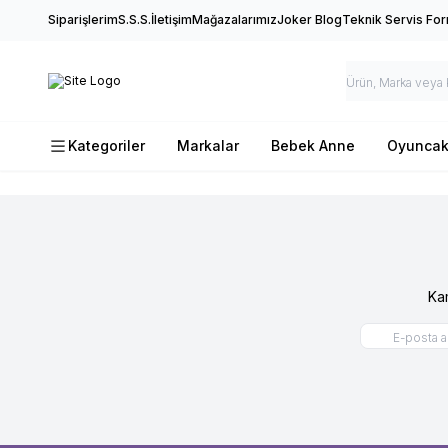
Siparişlerim
S.S.S.
İletişim
Mağazalarımız
Joker Blog
Teknik Servis Fo
Kategoriler
Markalar
Bebek Anne
Oyunca
Ka