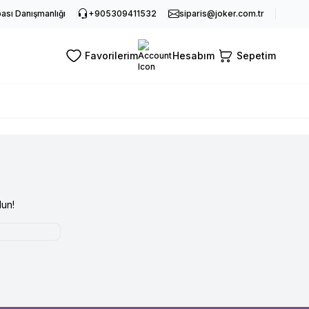
sı Danışmanlığı
+905309411532
siparis@joker.com.tr
Favorilerim
Hesabım
Sepetim
un!