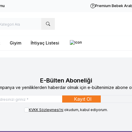
rmu
Premium Bebek Araba
k
Giyim
İhtiyaç Listesi
E-Bülten Aboneliği
mpanya ve yeniliklerden haberdar olmak için e-bültenimize abone ol
Kayıt Ol
KVKK Sözleşmesi'ni
okudum, kabul ediyorum.