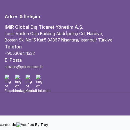
Adres & İletişim
iMiR Global Dış Ticaret Yönetim A.Ş.
Louis Vuitton Orjin Building Abdi İpekçi Cd, Harbiye,
Bostan Sk. No:15 Kat:5 34367 Nişantaşı/ İstanbul/ Türkiye
Telefon
+905309411532
E-Posta
siparis@joker.com.tr
Facebook
İnstagram
Youtube
Linkedin