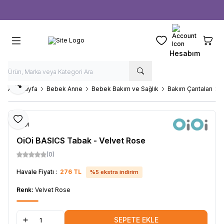
Ücretsiz kargo fırsatı -
1000 TL
üzeri siparişlerde
Favorilerim
Sepeti
Hesabım
Paylaş
Ana Sayfa
Bebek Anne
Bebek Bakım ve Sağlık
Bakım Çantaları
Favoriye Ekle
OiOi
OiOi BASICS Tabak - Velvet Rose
(0)
Havale Fiyatı :
276
TL
%
5
ekstra indirim
Renk:
Velvet Rose
SEPETE EKLE