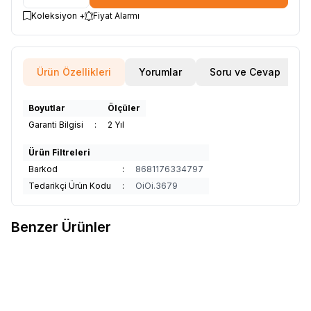
Koleksiyon +
Fiyat Alarmı
Ürün Özellikleri
Yorumlar
Soru ve Cevap
Boyutlar
Ölçüler
Garanti Bilgisi
:
2 Yıl
Ürün Filtreleri
Barkod
:
8681176334797
Tedarikçi Ürün Kodu
:
OiOi.3679
Benzer Ürünler
4
10
OiOi Klips Emzik & Diş Kaşıyıcı
OiOi Mat - Woody Brown
Favorilere Ekle
Favorilere Ekle
Askısı - Unicorn Pink
190
TL
290
TL
Sepete Ekle
Sepete Ekle