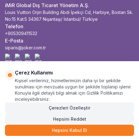
iMiR Global Dış Ticaret Yönetim A.Ş.
Louis Vuitton Orjin Building Abdi İpekçi Cd, Harbiye, Bostan Sk.
No:15 Kat:5 34367 Nişantaşı/ İstanbul/ Türkiye
Telefon
+905309411532
E-Posta
siparis@joker.com.tr
Facebook
İnstagram
Youtube
Linkedin
Çerez Kullanımı
Kişisel verileriniz, hizmetlerimizin daha iyi bir şekilde
sunulması için mevzuata uygun bir şekilde toplanıp işlenir.
Konuyla ilgili detaylı bilgi almak için Gizlilik Politikamızı
inceleyebilirsiniz.
Çerezleri Özelleştir
Hepsini Reddet
Hepsini Kabul Et
290
TL
SEPETE EKLE
3 Taksit
Anasayfa
Sepet
Kategoriler
Siparişlerim
Hesabım