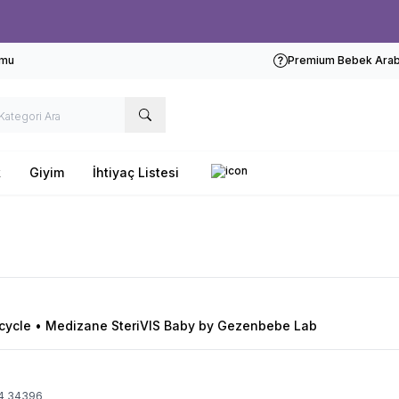
Ücretsiz kargo fırsatı -
1000 TL
üzeri siparişlerde
rmu
Premium Bebek Araba
k
Giyim
İhtiyaç Listesi
-cycle • Medizane SteriVIS Baby by Gezenbebe Lab
 4 34396