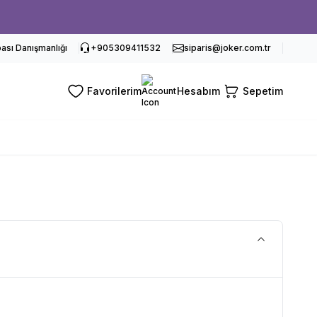
sı Danışmanlığı
+905309411532
siparis@joker.com.tr
Favorilerim
Hesabım
Sepetim