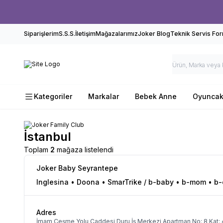
Siparişlerim
S.S.S.
İletişim
Mağazalarımız
Joker Blog
Teknik Servis Fo
Kategoriler
Markalar
Bebek Anne
Oyunca
İstanbul
Toplam
2
mağaza listelendi
Joker Baby Seyrantepe
Inglesina • Doona • SmarTrike / b-baby • b-mom
• b
Adres
İmam Çeşme Yolu Caddesi Duru İş Merkezi Apartman No: 8 Kat: