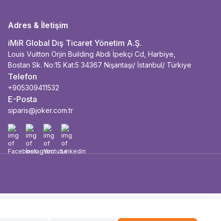
Adres & İletişim
iMiR Global Dış Ticaret Yönetim A.Ş.
Louis Vuitton Orjin Building Abdi İpekçi Cd, Harbiye,
Bostan Sk. No:15 Kat:5 34367 Nişantaşı/ İstanbul/ Türkiye
Telefon
+905309411532
E-Posta
siparis@joker.com.tr
Facebook
İnstagram
Youtube
Linkedin