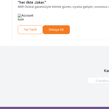
“her ilkte Joker.”
iMiR Global garantisiyle bilimle güven, oyunla gelişim, sorunsuz
Yol Tarifi
Detaya Git
Ka