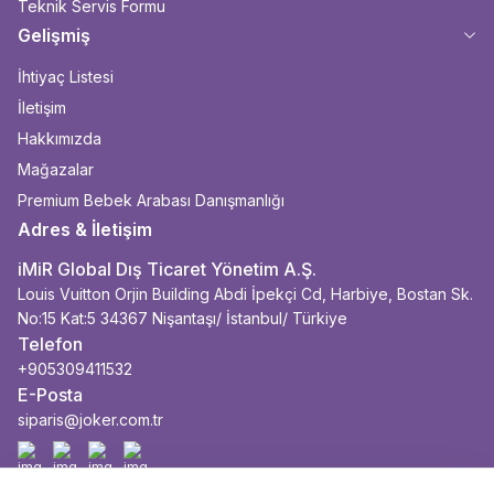
Teknik Servis Formu
Gelişmiş
İhtiyaç Listesi
İletişim
Hakkımızda
Mağazalar
Premium Bebek Arabası Danışmanlığı
Adres & İletişim
iMiR Global Dış Ticaret Yönetim A.Ş.
Louis Vuitton Orjin Building Abdi İpekçi Cd, Harbiye, Bostan Sk.
No:15 Kat:5 34367 Nişantaşı/ İstanbul/ Türkiye
Telefon
+905309411532
E-Posta
siparis@joker.com.tr
Facebook
İnstagram
Youtube
Linkedin