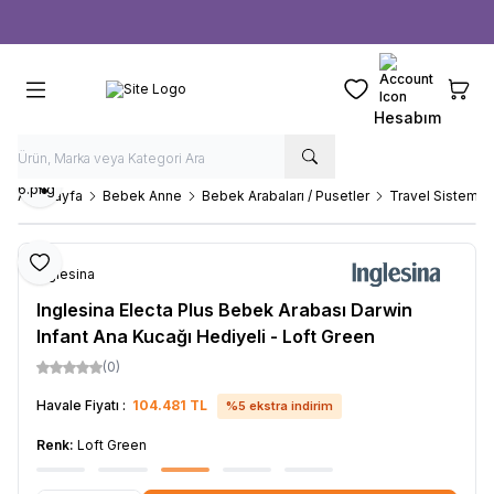
Ücretsiz kargo fırsatı -
1000 TL
üzeri siparişlerde
Favorilerim
Sepeti
Hesabım
Paylaş
Ana Sayfa
Bebek Anne
Bebek Arabaları / Pusetler
Travel Sistem B
Favoriye Ekle
Inglesina
Inglesina Electa Plus Bebek Arabası Darwin
Infant Ana Kucağı Hediyeli - Loft Green
(0)
Havale Fiyatı :
104.481
TL
%
5
ekstra indirim
Renk:
Loft Green