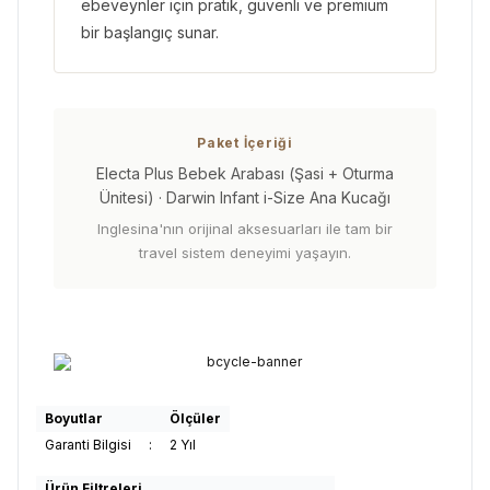
ebeveynler için pratik, güvenli ve premium
bir başlangıç sunar.
Paket İçeriği
Electa Plus Bebek Arabası (Şasi + Oturma
Ünitesi) · Darwin Infant i-Size Ana Kucağı
Inglesina'nın orijinal aksesuarları ile tam bir
travel sistem deneyimi yaşayın.
Boyutlar
Ölçüler
Garanti Bilgisi
:
2 Yıl
Ürün Filtreleri