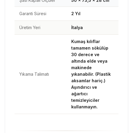
Şasi Kapalı Ölçüler
50 × 73,5 × 28 cm
Garanti Süresi
2 Yıl
Üretim Yeri
İtalya
Kumaş kılıflar
tamamen sökülüp
30 derece ve
altında elde veya
makinede
Yıkama Talimatı
yıkanabilir. (Plastik
aksamlar hariç.)
Aşındırıcı ve
ağartıcı
temizleyiciler
kullanmayın.