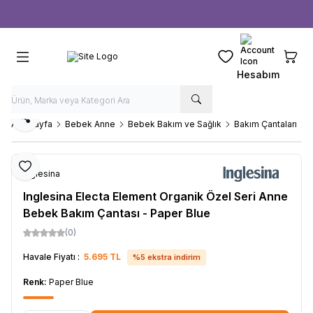
Ücretsiz kargo fırsatı -
1000 TL
üzeri siparişlerde
Favorilerim
Sepeti
Hesabım
Paylaş
Ana Sayfa
Bebek Anne
Bebek Bakım ve Sağlık
Bakım Çantaları
Favoriye Ekle
Inglesina
Inglesina Electa Element Organik Özel Seri Anne
Bebek Bakım Çantası - Paper Blue
(0)
Havale Fiyatı :
5.695
TL
%
5
ekstra indirim
Renk:
Paper Blue