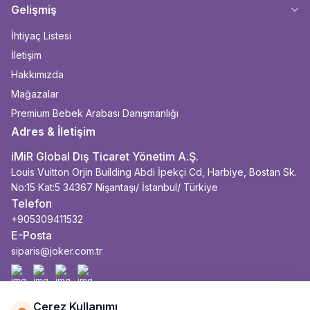
Gelişmiş
İhtiyaç Listesi
İletişim
Hakkımızda
Mağazalar
Premium Bebek Arabası Danışmanlığı
Adres & İletişim
iMiR Global Dış Ticaret Yönetim A.Ş.
Louis Vuitton Orjin Building Abdi İpekçi Cd, Harbiye, Bostan Sk.
No:15 Kat:5 34367 Nişantaşı/ İstanbul/ Türkiye
Telefon
+905309411532
E-Posta
siparis@joker.com.tr
Facebook
İnstagram
Youtube
Linkedin
Çerez Kullanımı