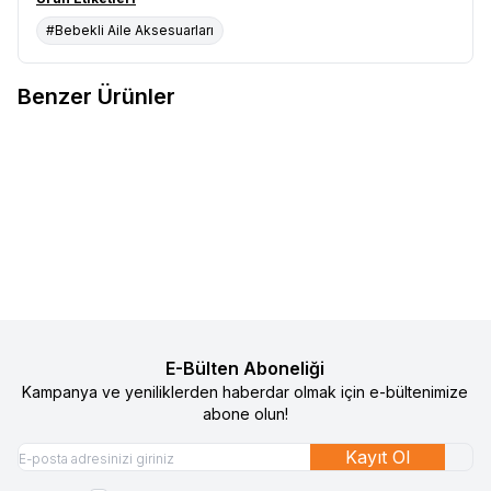
#Bebekli Aile Aksesuarları
Benzer Ürünler
Inglesina Aptica Glam Dual Anne
Inglesina Aptica Glam Dual Anne
Yeni
Yeni
Favorilere Ekle
Favorilere Ekle
Bebek Bakım Çantası - Marble
Bebek Bakım Çantası - Vicuna
Grey
11.990
TL
Beige
11.990
TL
Sepete Ekle
Sepete Ekle
E-Bülten Aboneliği
Kampanya ve yeniliklerden haberdar olmak için e-bültenimize
abone olun!
Kayıt Ol