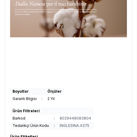
Boyutlar
Ölçüler
Garanti Bilgisi
:
2 Yıl
Ürün Filtreleri
Barkod
:
8029448083804
Tedarikçi Ürün Kodu
:
INGLESINA.4375
Ürün Etiketleri