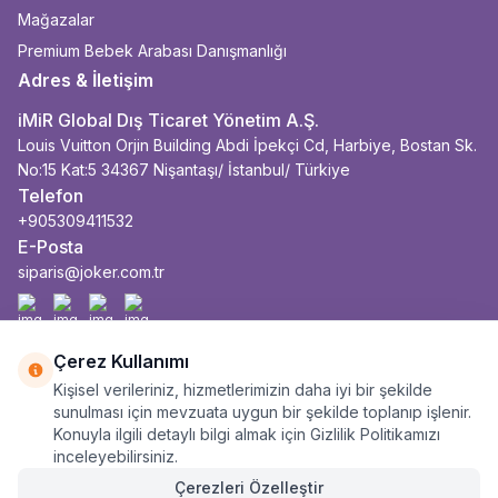
Mağazalar
Premium Bebek Arabası Danışmanlığı
Adres & İletişim
iMiR Global Dış Ticaret Yönetim A.Ş.
Louis Vuitton Orjin Building Abdi İpekçi Cd, Harbiye, Bostan Sk.
No:15 Kat:5 34367 Nişantaşı/ İstanbul/ Türkiye
Telefon
+905309411532
E-Posta
siparis@joker.com.tr
Facebook
İnstagram
Youtube
Linkedin
Çerez Kullanımı
Kişisel verileriniz, hizmetlerimizin daha iyi bir şekilde
sunulması için mevzuata uygun bir şekilde toplanıp işlenir.
Konuyla ilgili detaylı bilgi almak için Gizlilik Politikamızı
inceleyebilirsiniz.
Çerezleri Özelleştir