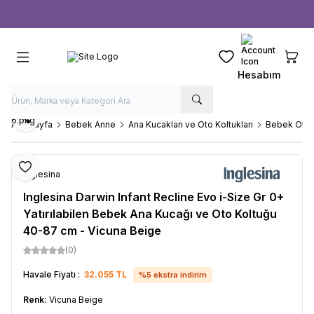
Ücretsiz kargo fırsatı -
1000 TL
üzeri siparişlerde
Favorilerim
Sepeti
Hesabım
Paylaş
Ana Sayfa
Bebek Anne
Ana Kucakları ve Oto Koltukları
Bebek Oto 
Favoriye Ekle
Inglesina
Inglesina Darwin Infant Recline Evo i-Size Gr 0+
Yatırılabilen Bebek Ana Kucağı ve Oto Koltuğu
40-87 cm - Vicuna Beige
(0)
Havale Fiyatı :
32.055
TL
%
5
ekstra indirim
Renk:
Vicuna Beige