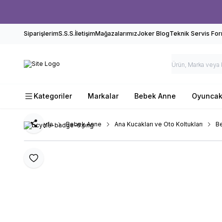
Siparişlerim
S.S.S.
İletişim
Mağazalarımız
Joker Blog
Teknik Servis Fo
Kategoriler
Markalar
Bebek Anne
Oyunca
Ana Sayfa
Bebek Anne
Ana Kucakları ve Oto Koltukları
B
Paylaş
Favoriye Ekle