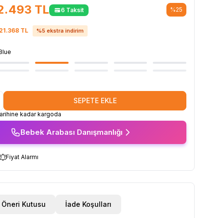
2.493
TL
%
25
6 Taksit
21.368
TL
%
5
ekstra indirim
Blue
SEPETE EKLE
rihine kadar kargoda
Bebek Arabası Danışmanlığı
Fiyat Alarmı
Öneri Kutusu
İade Koşulları