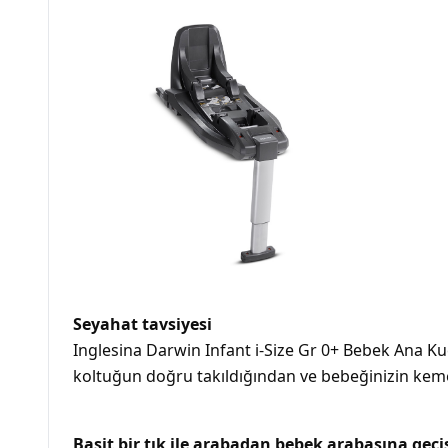
Seyahat tavsiyesi
Inglesina Darwin Infant i-Size Gr 0+ Bebek Ana Ku
koltuğun doğru takıldığından ve bebeğinizin keme
Basit bir tık ile arabadan bebek arabasına geçi