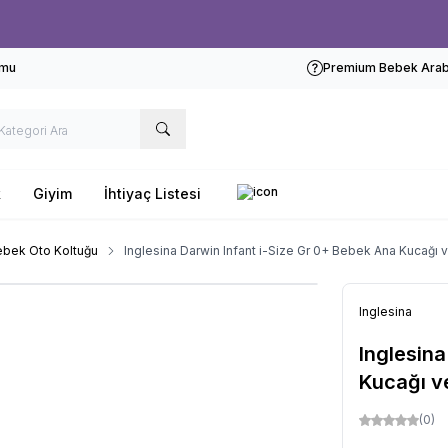
Ücretsiz kargo fırsatı -
1000 TL
üzeri siparişlerde
rmu
Premium Bebek Araba
k
Giyim
İhtiyaç Listesi
ebek Oto Koltuğu
Inglesina Darwin Infant i-Size Gr 0+ Bebek Ana Kucağı
Inglesina
Inglesina
Kucağı v
(0)