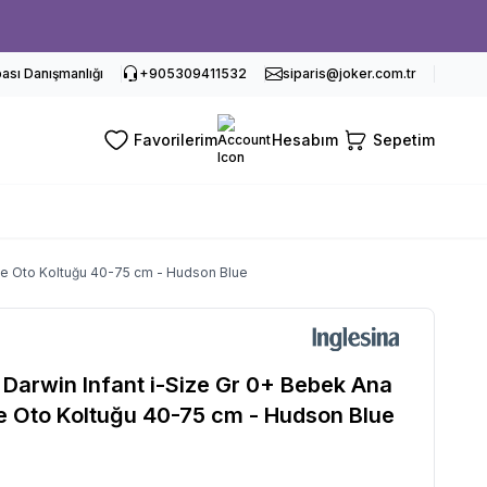
sı Danışmanlığı
+905309411532
siparis@joker.com.tr
Favorilerim
Hesabım
Sepetim
 ve Oto Koltuğu 40-75 cm - Hudson Blue
 Darwin Infant i-Size Gr 0+ Bebek Ana
e Oto Koltuğu 40-75 cm - Hudson Blue