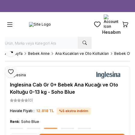
Ücretsiz kargo fırsatı -
1000 TL
üzeri siparişlerde
Favorilerim
Sepeti
Hesabım
Paylaş
Ana Sayfa
Bebek Anne
Ana Kucakları ve Oto Koltukları
Bebek Oto 
Favoriye Ekle
Inglesina
Inglesina Cab Gr 0+ Bebek Ana Kucağı ve Oto
Koltuğu 0-13 kg - Soho Blue
(0)
Havale Fiyatı :
12.818
TL
%
5
ekstra indirim
Renk:
Soho Blue