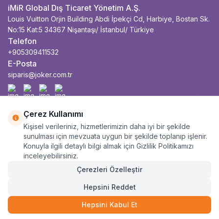
iMiR Global Dış Ticaret Yönetim A.Ş.
Louis Vuitton Orjin Building Abdi İpekçi Cd, Harbiye, Bostan Sk.
No:15 Kat:5 34367 Nişantaşı/ İstanbul/ Türkiye
Telefon
+905309411532
E-Posta
siparis@joker.com.tr
Facebook
İnstagram
Youtube
Linkedin
Çerez Kullanımı
Kişisel verileriniz, hizmetlerimizin daha iyi bir şekilde
sunulması için mevzuata uygun bir şekilde toplanıp işlenir.
Konuyla ilgili detaylı bilgi almak için Gizlilik Politikamızı
inceleyebilirsiniz.
Çerezleri Özelleştir
Hepsini Reddet
Hepsini Kabul Et
17.990
TL
SEPETE EKLE
13.493
TL
6 Taksit
Anasayfa
Sepet
Kategoriler
Siparişlerim
Hesabım