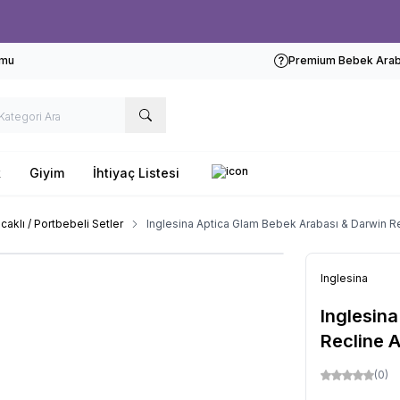
Ücretsiz kargo fırsatı -
1000 TL
üzeri siparişlerde
rmu
Premium Bebek Araba
k
Giyim
İhtiyaç Listesi
caklı / Portbebeli Setler
Inglesina Aptica Glam Bebek Arabası & Darwin Re
Inglesina
Inglesin
Recline A
(0)