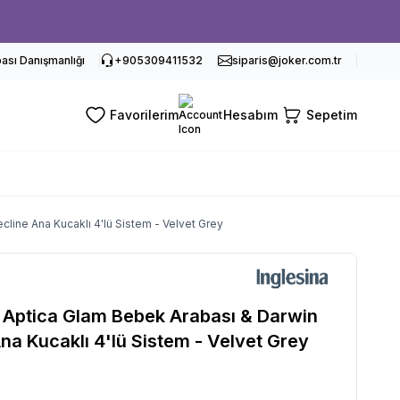
sı Danışmanlığı
+905309411532
siparis@joker.com.tr
Favorilerim
Hesabım
Sepetim
cline Ana Kucaklı 4'lü Sistem - Velvet Grey
a Aptica Glam Bebek Arabası & Darwin
na Kucaklı 4'lü Sistem - Velvet Grey