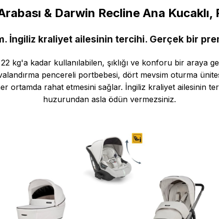
rabası & Darwin Recline Ana Kucaklı, P
m. İngiliz kraliyet ailesinin tercihi. Gerçek bir 
2 kg'a kadar kullanılabilen, şıklığı ve konforu bir araya g
havalandırma pencereli portbebesi, dört mevsim oturma ünites
 ortamda rahat etmesini sağlar. İngiliz kraliyet ailesinin ter
huzurundan asla ödün vermezsiniz.