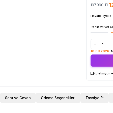
1
197.990
TL
Havale Fiyatı :
Renk:
Velvet G
10.08.2026
ta
Koleksiyon +
Soru ve Cevap
Ödeme Seçenekleri
Tavsiye Et