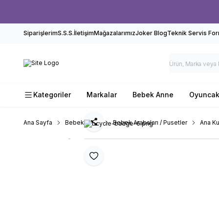
Siparişlerim
S.S.S.
İletişim
Mağazalarımız
Joker Blog
Teknik Servis Fo
Kategoriler
Markalar
Bebek Anne
Oyunca
Ana Sayfa
Bebek Anne
Bebek Arabaları / Pusetler
Ana Ku
Paylaş
Favoriye Ekle