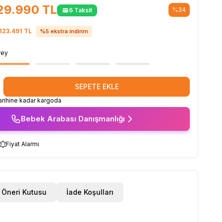
29.990
TL
%
34
6 Taksit
123.491
TL
%
5
ekstra indirim
rey
SEPETE EKLE
rihine kadar kargoda
Bebek Arabası Danışmanlığı
Fiyat Alarmı
Öneri Kutusu
İade Koşulları