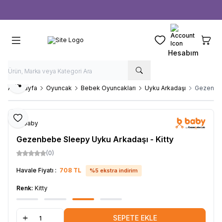
Ücretsiz kargo fırsatı -
1000 TL
üzeri siparişlerde
Favorilerim
Sepeti
Hesabım
Paylaş
Ana Sayfa
Oyuncak
Bebek Oyuncakları
Uyku Arkadaşı
Gezenbeb
Favoriye Ekle
b-baby
Gezenbebe Sleepy Uyku Arkadaşı - Kitty
(0)
Havale Fiyatı :
708
TL
%
5
ekstra indirim
Renk:
Kitty
SEPETE EKLE