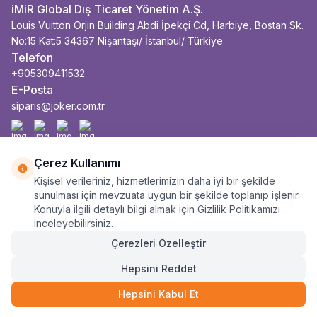
iMiR Global Dış Ticaret Yönetim A.Ş.
Louis Vuitton Orjin Building Abdi İpekçi Cd, Harbiye, Bostan Sk.
No:15 Kat:5 34367 Nişantaşı/ İstanbul/ Türkiye
Telefon
+905309411532
E-Posta
siparis@joker.com.tr
Facebook
İnstagram
Youtube
Linkedin
Çerez Kullanımı
Kişisel verileriniz, hizmetlerimizin daha iyi bir şekilde
sunulması için mevzuata uygun bir şekilde toplanıp işlenir.
Konuyla ilgili detaylı bilgi almak için Gizlilik Politikamızı
inceleyebilirsiniz.
Çerezleri Özelleştir
Hepsini Reddet
Hepsini Kabul Et
1.490
TL
SEPETE EKLE
745
TL
3 Taksit
Anasayfa
Sepet
Kategoriler
Siparişlerim
Hesabım