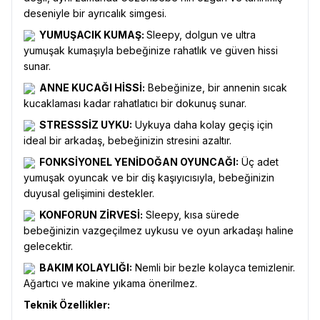
deseniyle bir ayrıcalık simgesi.
YUMUŞACIK KUMAŞ:
Sleepy, dolgun ve ultra
yumuşak kumaşıyla bebeğinize rahatlık ve güven hissi
sunar.
ANNE KUCAĞI HİSSİ:
Bebeğinize, bir annenin sıcak
kucaklaması kadar rahatlatıcı bir dokunuş sunar.
STRESSSİZ UYKU:
Uykuya daha kolay geçiş için
ideal bir arkadaş, bebeğinizin stresini azaltır.
FONKSİYONEL YENİDOĞAN OYUNCAĞI:
Üç adet
yumuşak oyuncak ve bir diş kaşıyıcısıyla, bebeğinizin
duyusal gelişimini destekler.
KONFORUN ZİRVESİ:
Sleepy, kısa sürede
bebeğinizin vazgeçilmez uykusu ve oyun arkadaşı haline
gelecektir.
BAKIM KOLAYLIĞI:
Nemli bir bezle kolayca temizlenir.
Ağartıcı ve makine yıkama önerilmez.
Teknik Özellikler: