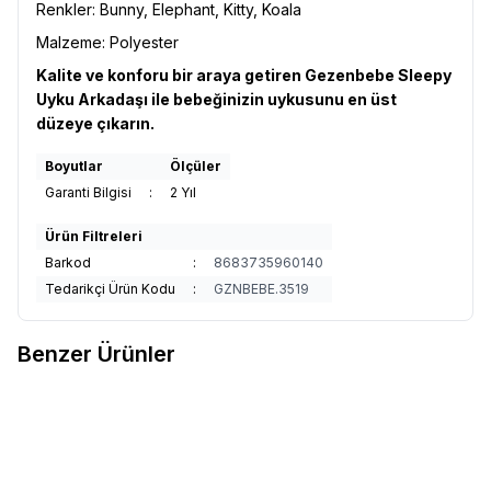
Renkler: Bunny, Elephant, Kitty, Koala
Malzeme: Polyester
Kalite ve konforu bir araya getiren Gezenbebe Sleepy
Uyku Arkadaşı ile bebeğinizin uykusunu en üst
düzeye çıkarın.
Boyutlar
Ölçüler
Garanti Bilgisi
:
2 Yıl
Ürün Filtreleri
Barkod
:
8683735960140
Tedarikçi Ürün Kodu
:
GZNBEBE.3519
Benzer Ürünler
4
Gezenbebe Sleepy Uyku
Gezenbebe Beyaz Gürültü
%
50
%
55
Favorilere Ekle
Favorilere Ekle
Arkadaşı - Elephant
Bebek Hoparlörü - Uyku ve
1.490
TL
745
TL
Konsantrasyon Yardımcısı
3.990
TL
1.795
TL
Sepete Ekle
Sepete Ekle