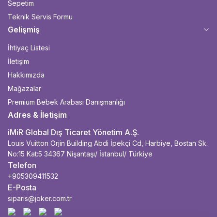
Sepetim
Teknik Servis Formu
Gelişmiş
İhtiyaç Listesi
İletişim
Hakkımızda
Mağazalar
Premium Bebek Arabası Danışmanlığı
Adres & İletişim
iMiR Global Dış Ticaret Yönetim A.Ş.
Louis Vuitton Orjin Building Abdi İpekçi Cd, Harbiye, Bostan Sk.
No:15 Kat:5 34367 Nişantaşı/ İstanbul/ Türkiye
Telefon
+905309411532
E-Posta
siparis@joker.com.tr