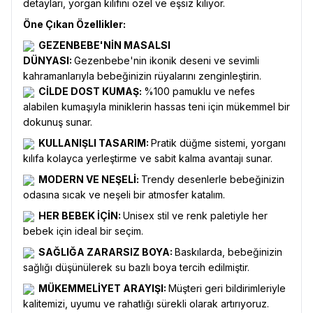
detayları, yorgan kılıfını özel ve eşsiz kılıyor.
Öne Çıkan Özellikler:
GEZENBEBE'NİN MASALSI
DÜNYASI:
Gezenbebe'nin ikonik deseni ve sevimli
kahramanlarıyla bebeğinizin rüyalarını zenginleştirin.
CİLDE DOST KUMAŞ:
%100 pamuklu ve nefes
alabilen kumaşıyla miniklerin hassas teni için mükemmel bir
dokunuş sunar.
KULLANIŞLI TASARIM:
Pratik düğme sistemi, yorganı
kılıfa kolayca yerleştirme ve sabit kalma avantajı sunar.
MODERN VE NEŞELİ:
Trendy desenlerle bebeğinizin
odasına sıcak ve neşeli bir atmosfer katalım.
HER BEBEK İÇİN:
Unisex stil ve renk paletiyle her
bebek için ideal bir seçim.
SAĞLIĞA ZARARSIZ BOYA:
Baskılarda, bebeğinizin
sağlığı düşünülerek su bazlı boya tercih edilmiştir.
MÜKEMMELİYET ARAYIŞI:
Müşteri geri bildirimleriyle
kalitemizi, uyumu ve rahatlığı sürekli olarak artırıyoruz.