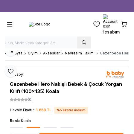
Ücretsiz kargo fırsatı -
1000 TL
üzeri siparişlerde
Favorilerim
Sepeti
Hesabım
Paylaş
Ana Sayfa
Giyim
Aksesuar
Nevresim Takımı
Gezenbebe Hero Nak
Favoriye Ekle
b-baby
Gezenbebe Hero Nakışlı Bebek & Çocuk Yorgan
Kılıfı (100x135) Koala
(0)
Havale Fiyatı :
1.658
TL
%
5
ekstra indirim
Renk:
Koala