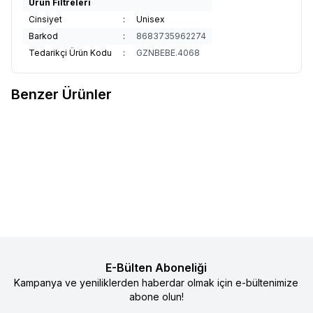
Ürün Filtreleri
Cinsiyet
:
Unisex
Barkod
:
8683735962274
Tedarikçi Ürün Kodu
:
GZNBEBE.4068
Benzer Ürünler
4
4
Gezenbebe Hero Bebek &
Gezenbebe Hero Nakışlı Bebek
%
50
%
50
Favorilere Ekle
Favorilere Ekle
Çocuklar İçin Nakışlı Karyola
& Çocuk Yorganı (100x135)
Kenar Koruyucu (40X180) Bunny
2.990
TL
1.495
TL
Koala
3.990
TL
1.995
TL
Sepete Ekle
Sepete Ekle
E-Bülten Aboneliği
Kampanya ve yeniliklerden haberdar olmak için e-bültenimize
abone olun!