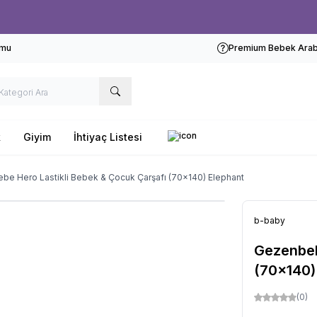
Ücretsiz kargo fırsatı -
1000 TL
üzeri siparişlerde
rmu
Premium Bebek Araba
k
Giyim
İhtiyaç Listesi
be Hero Lastikli Bebek & Çocuk Çarşafı (70x140) Elephant
b-baby
Gezenbeb
(70x140)
(0)