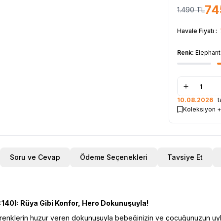
74
1.490
TL
Havale Fiyatı :
Renk:
Elephant
10.08.2026
ta
Koleksiyon +
Soru ve Cevap
Ödeme Seçenekleri
Tavsiye Et
140): Rüya Gibi Konfor, Hero Dokunuşuyla!
enklerin huzur veren dokunuşuyla bebeğinizin ve çocuğunuzun uykula