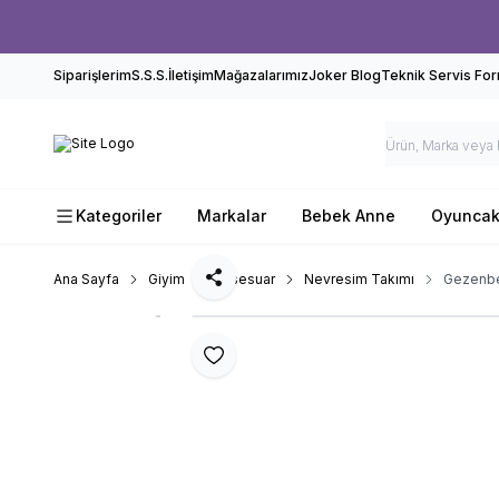
Siparişlerim
S.S.S.
İletişim
Mağazalarımız
Joker Blog
Teknik Servis Fo
Kategoriler
Markalar
Bebek Anne
Oyunca
Ana Sayfa
Giyim
Aksesuar
Nevresim Takımı
Gezenbe
Paylaş
Favoriye Ekle