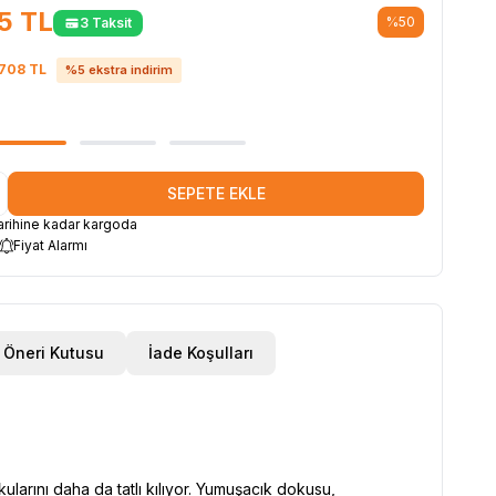
5
TL
%
50
3 Taksit
708
TL
%
5
ekstra indirim
SEPETE EKLE
rihine kadar kargoda
Fiyat Alarmı
Öneri Kutusu
İade Koşulları
rını daha da tatlı kılıyor. Yumuşacık dokusu,