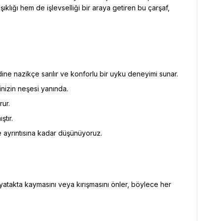
lığı hem de işlevselliği bir araya getiren bu çarşaf,
e nazikçe sarılır ve konforlu bir uyku deneyimi sunar.
inizin neşesi yanında.
rur.
ştır.
nce ayrıntısına kadar düşünüyoruz.
 yatakta kaymasını veya kırışmasını önler, böylece her