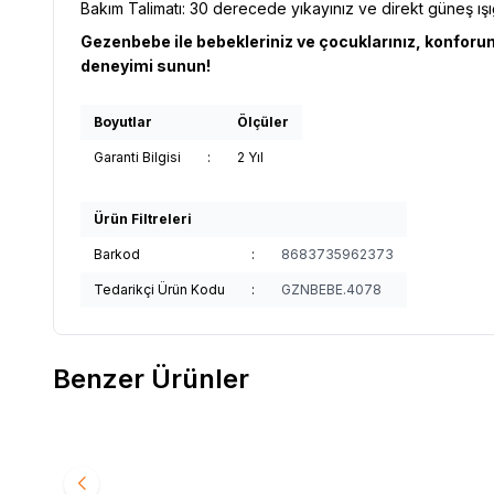
Bakım Talimatı: 30 derecede yıkayınız ve direkt güneş ı
Gezenbebe ile bebekleriniz ve çocuklarınız, konforun
deneyimi sunun!
Boyutlar
Ölçüler
Garanti Bilgisi
:
2 Yıl
Ürün Filtreleri
Barkod
:
8683735962373
Tedarikçi Ürün Kodu
:
GZNBEBE.4078
Benzer Ürünler
4
%
50
%
50
Gezenbebe Hero Bebek & Çocuklar İçin Nakışlı
Gezenbe
Favorilere Ekle
Favori
Karyola Kenar Koruyucu (40X180) Bunny
(100x135
2.990
TL
1.495
TL
3.990
T