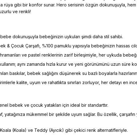
üya gibi bir konfor sunar. Hero serisinin özgün dokunuşuyla, hem şık
zurlu ve renkli!
bebe dokunuşuyla bebeğinizin uykuları şimdi daha stil sahibi.
 & Çocuk Çarşafı, %100 pamuklu yapısıyla bebeğinizin hassas cildin
ramanları ve pastel renklerinin zarif birleşimiyle, her uykuda bebeğ
lı kullanım; aynı zamanda hızla kurur ve yeni görünümünü uzun süre ko
ılan baskılar, bebek sağlığını düşünerek su bazlı boyalarla hazırlanmı
rimlerle kalite, uyum ve rahatlıkta sınırları zorluyor, her detayı en i
nel bebek ve çocuk yatakları için ideal bir standarttır.
f, yatağınıza mükemmel bir şekilde uyum sağlar. Bu özellik, çarşafın
oala (Koala) ve Teddy (Ayıcık) gibi çekici renk alternatifleriyle.