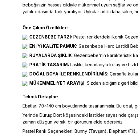
bebeğinizin hassas cildiyle mükemmel uyum sağlar ve ona r
yatak odasında fark yaratıyor. Uykular artık daha sakin, hu
Öne Çıkan Özellikler:
GEZENBEBE TARZI:
Pastel renklerdeki ikonik Gezen
EN İYİ KALİTE PAMUK:
Gezenbebe Hero Lastikli Bebek
RÜYALARDA ŞIKLIK
: Gezenbebe'nin karakteristik kah
PRATİK TASARIM:
Lastikli kenarlarıyla kolay ve hız
DOĞAL BOYA İLE RENKLENDİRİLMİŞ:
Çarşafta kullan
MÜKEMMELİYET ARAYIŞI:
Sizden aldığımız geri bildi
Teknik Detaylar:
Ebatlar: 70x140 cm boyutlarında tasarlanmıştır. Bu ebat, ge
Yerinde Duruş: Dört köşesindeki lastikler sayesinde çarşa
zaman düzgün ve sıkı bir görünüm elde edersiniz.
Pastel Renk Seçenekleri: Bunny (Tavşan), Elephant (Fil), K