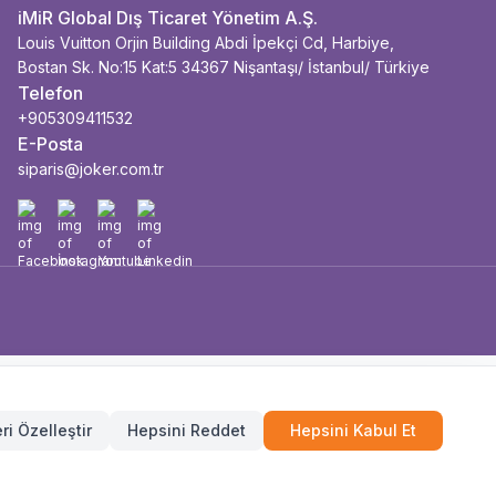
iMiR Global Dış Ticaret Yönetim A.Ş.
Louis Vuitton Orjin Building Abdi İpekçi Cd, Harbiye,
Bostan Sk. No:15 Kat:5 34367 Nişantaşı/ İstanbul/ Türkiye
Telefon
+905309411532
E-Posta
siparis@joker.com.tr
Facebook
İnstagram
Youtube
Linkedin
ri Özelleştir
Hepsini Reddet
Hepsini Kabul Et