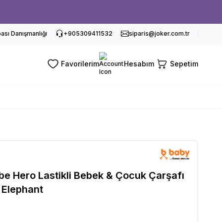
sı Danışmanlığı
+905309411532
siparis@joker.com.tr
Favorilerim
Hesabım
Sepetim
e Hero Lastikli Bebek & Çocuk Çarşafı
 Elephant