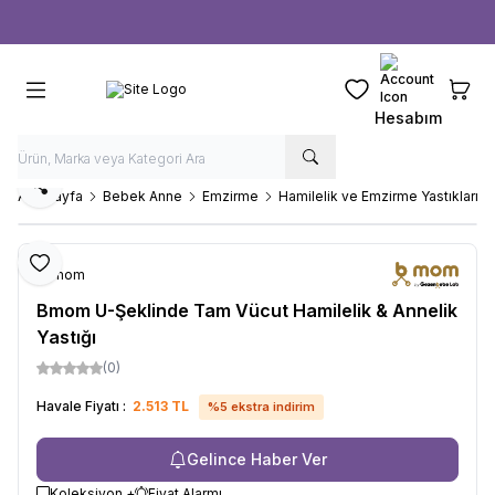
Ücretsiz kargo fırsatı -
1000 TL
üzeri siparişlerde
Favorilerim
Sepeti
Hesabım
Paylaş
Ana Sayfa
Bebek Anne
Emzirme
Hamilelik ve Emzirme Yastıkları
Favoriye Ekle
b-mom
Bmom U-Şeklinde Tam Vücut Hamilelik & Annelik
Yastığı
(0)
Havale Fiyatı :
2.513
TL
%
5
ekstra indirim
Gelince Haber Ver
Koleksiyon +
Fiyat Alarmı