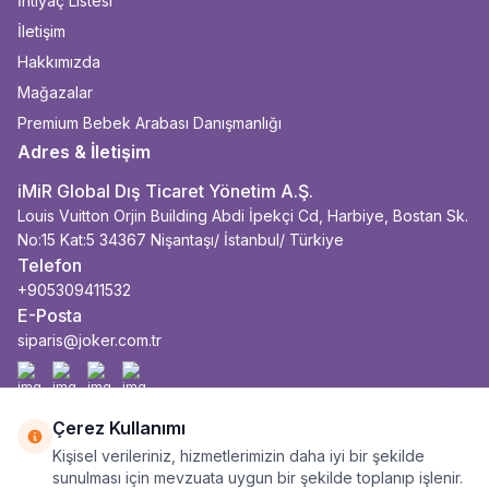
İhtiyaç Listesi
İletişim
Hakkımızda
Mağazalar
Premium Bebek Arabası Danışmanlığı
Adres & İletişim
iMiR Global Dış Ticaret Yönetim A.Ş.
Louis Vuitton Orjin Building Abdi İpekçi Cd, Harbiye, Bostan Sk.
No:15 Kat:5 34367 Nişantaşı/ İstanbul/ Türkiye
Telefon
+905309411532
E-Posta
siparis@joker.com.tr
Facebook
İnstagram
Youtube
Linkedin
Çerez Kullanımı
Kişisel verileriniz, hizmetlerimizin daha iyi bir şekilde
sunulması için mevzuata uygun bir şekilde toplanıp işlenir.