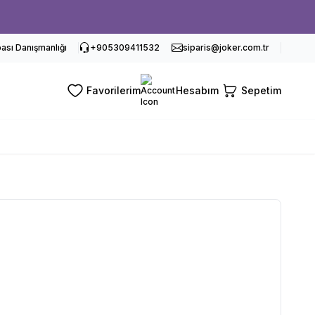
sı Danışmanlığı
+905309411532
siparis@joker.com.tr
Favorilerim
Hesabım
Sepetim