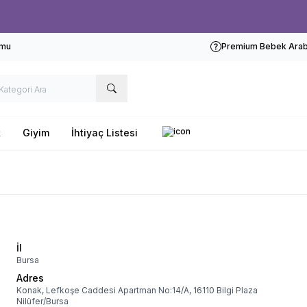
Ücretsiz kargo fırsatı -
1000 TL
üzeri siparişlerde
rmu
Premium Bebek Araba
k
Giyim
İhtiyaç Listesi
İl
Bursa
Adres
Konak, Lefkoşe Caddesi Apartman No:14/A, 16110 Bilgi Plaza
Nilüfer/Bursa