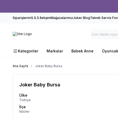
Siparişlerim
S.S.S.
İletişim
Mağazalarımız
Joker Blog
Teknik Servis Fo
Kategoriler
Markalar
Bebek Anne
Oyunca
Ana Sayfa
Joker Baby Bursa
Joker Baby Bursa
Ülke
Türkiye
İlçe
Nilüfer