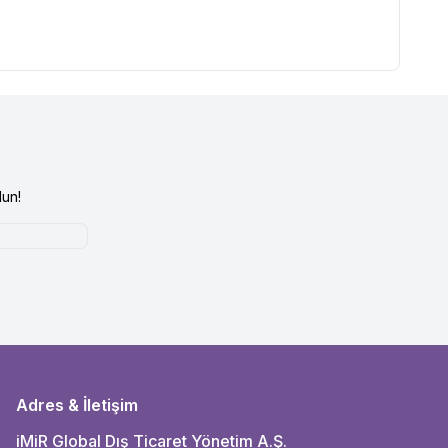
un!
Adres & İletişim
iMiR Global Dış Ticaret Yönetim A.Ş.