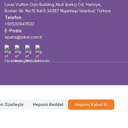
Louis Vuitton Orjin Building Abdi İpekçi Cd, Harbiye,
Bostan Sk. No:15 Kat:5 34367 Nişantaşı/ İstanbul/ Türkiye
Telefon
+905309411532
E-Posta
siparis@joker.com.tr
Facebook
İnstagram
Youtube
Linkedin
ri Özelleştir
Hepsini Reddet
Hepsini Kabul Et