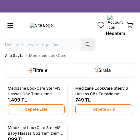
Ücretsiz kargo fırsatı -
1000 TL
üzeri siparişlerde
Favorilerim
Sepeti
Hesabım
Ana Sayfa
Medizane LookCare
Filtrele
Sırala
Medizane LookCare SteriVIS
Medizane LookCare SteriVIS
Favorilere Ekle
Favorilere Ekle
Hassas Göz Temizleme
Hassas Göz Temizleme
Mendili 30lu
1.499
TL
Mendili 10lu
749
TL
Sepete Ekle
Sepete Ekle
Medizane LookCare SteriVIS
Favorilere Ekle
Baby Hassas Göz Temizleme
Mendili 10lu
899
TL