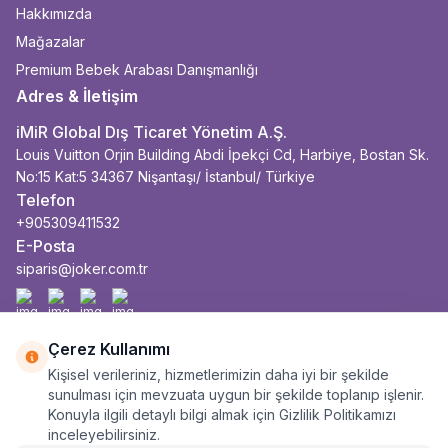
Hakkımızda
Mağazalar
Premium Bebek Arabası Danışmanlığı
Adres & İletişim
iMiR Global Dış Ticaret Yönetim A.Ş.
Louis Vuitton Orjin Building Abdi İpekçi Cd, Harbiye, Bostan Sk.
No:15 Kat:5 34367 Nişantaşı/ İstanbul/ Türkiye
Telefon
+905309411532
E-Posta
siparis@joker.com.tr
Facebook
İnstagram
Youtube
Linkedin
Çerez Kullanımı
Kişisel verileriniz, hizmetlerimizin daha iyi bir şekilde
sunulması için mevzuata uygun bir şekilde toplanıp işlenir.
Konuyla ilgili detaylı bilgi almak için Gizlilik Politikamızı
inceleyebilirsiniz.