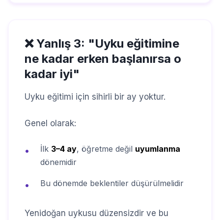
❌ Yanlış 3: "Uyku eğitimine
ne kadar erken başlanırsa o
kadar iyi"
Uyku eğitimi için sihirli bir ay yoktur.
Genel olarak:
İlk
3–4 ay
, öğretme değil
uyumlanma
•
dönemidir
Bu dönemde beklentiler düşürülmelidir
•
Yenidoğan uykusu düzensizdir ve bu