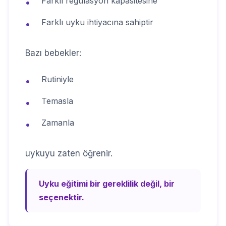
Farklı regülasyon kapasitesine
•
Farklı uyku ihtiyacına sahiptir
•
Bazı bebekler:
Rutiniyle
•
Temasla
•
Zamanla
•
uykuyu zaten öğrenir.
Uyku eğitimi bir gereklilik değil, bir
seçenektir.