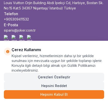
Louis Vuitton Orjin Building Abdi İpekçi Cd, Harbiye, Bostan Sk.
No:15 Kat:5 34367 Nişantaşı/ İstanbul/ Türkiye
Telefon
+905309411532
E-Posta
siparis@joker.com.tr
Facebook
İnstagram
Youtube
Linkedin
Çerez Kullanımı
Kişisel verileriniz, hizmetlerimizin daha iyi bir şekilde
sunulması için mevzuata uygun bir şekilde toplanıp işlenir.
Konuyla ilgili detaylı bilgi almak için Gizlilik Politikamızı
inceleyebilirsiniz.
Çerezleri Özelleştir
Hepsini Reddet
Hepsini Kabul Et
7.190
TL
SEPETE EKLE
4.314
TL
3 Taksit
Anasayfa
Sepet
Kategoriler
Siparişlerim
Hesabım