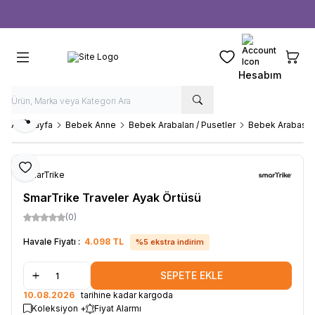
Ücretsiz kargo fırsatı -
1000 TL
üzeri siparişlerde
Favorilerim
Sepeti
Hesabım
Paylaş
Ana Sayfa
Bebek Anne
Bebek Arabaları / Pusetler
Bebek Arabası A
Favoriye Ekle
SmarTrike
SmarTrike Traveler Ayak Örtüsü
(0)
Havale Fiyatı :
4.098
TL
%
5
ekstra indirim
SEPETE EKLE
10.08.2026
tarihine kadar kargoda
Koleksiyon +
Fiyat Alarmı