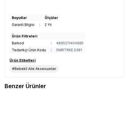
Boyutlar
Ölçüler
Garanti Bilgisi
:
2 Yıl
Ürün Filtreleri
Barkod
:
4895211404985
Tedarikçi Ürün Kodu
:
SMRTRKE.5381
Ürün Etiketleri
#Bebekli Aile Aksesuarları
Benzer Ürünler
Doona X Omuz Pedi & Tente Set
Doona X Omuz Pedi & Tente Set
Yeni
Yeni
Favorilere Ekle
Favorilere Ekle
- Ocean Blue
- Slate Green
11.700
TL
11.700
TL
Sepete Ekle
Sepete Ekle