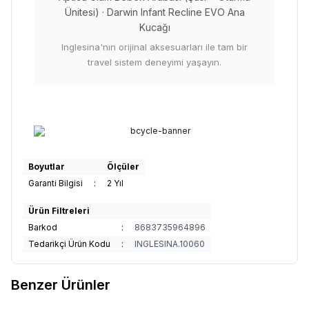
Ünitesi) · Darwin Infant Recline EVO Ana
Kucağı
Inglesina'nın orijinal aksesuarları ile tam bir
travel sistem deneyimi yaşayın.
Boyutlar
Ölçüler
Garanti Bilgisi
:
2 Yıl
Ürün Filtreleri
Barkod
:
8683735964896
Tedarikçi Ürün Kodu
:
INGLESINA.10060
Benzer Ürünler
5
12