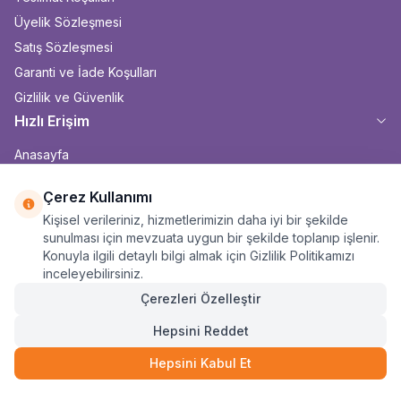
Üyelik Sözleşmesi
Satış Sözleşmesi
Garanti ve İade Koşulları
Gizlilik ve Güvenlik
Hızlı Erişim
Anasayfa
Yeni Ürünler
Çerez Kullanımı
İndirimdekiler
Kişisel verileriniz, hizmetlerimizin daha iyi bir şekilde
Sıkça Sorulan Sorular
sunulması için mevzuata uygun bir şekilde toplanıp işlenir.
Sepetim
Konuyla ilgili detaylı bilgi almak için Gizlilik Politikamızı
inceleyebilirsiniz.
Teknik Servis Formu
Çerezleri Özelleştir
Gelişmiş
Hepsini Reddet
İhtiyaç Listesi
İletişim
Hepsini Kabul Et
134.980
TL
SEPETE EKLE
6 Taksit
Anasayfa
Sepet
Kategoriler
Siparişlerim
Hesabım
Hakkımızda