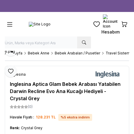
Ücretsiz kargo fırsatı -
1000 TL
üzeri siparişlerde
Favorilerim
Sepeti
Hesabım
Paylaş
Ana Sayfa
Bebek Anne
Bebek Arabaları / Pusetler
Travel Sistem B
Favoriye Ekle
Inglesina
Inglesina Aptica Glam Bebek Arabası Yatabilen
Darwin Recline Evo Ana Kucağı Hediyeli -
Crystal Grey
(0)
Havale Fiyatı :
128.231
TL
%
5
ekstra indirim
Renk:
Crystal Grey