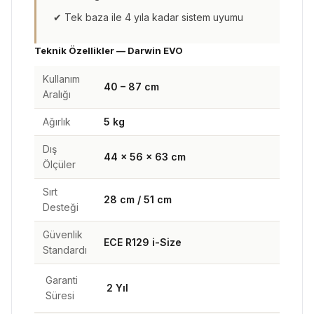
✔ Tek baza ile 4 yıla kadar sistem uyumu
Teknik Özellikler — Darwin EVO
Kullanım
40 – 87 cm
Aralığı
Ağırlık
5 kg
Dış
44 × 56 × 63 cm
Ölçüler
Sırt
28 cm / 51 cm
Desteği
Güvenlik
ECE R129 i-Size
Standardı
Garanti
2 Yıl
Süresi