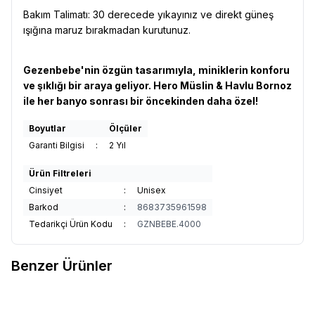
Bakım Talimatı: 30 derecede yıkayınız ve direkt güneş
ışığına maruz bırakmadan kurutunuz.
Gezenbebe'nin özgün tasarımıyla, miniklerin konforu
ve şıklığı bir araya geliyor. Hero Müslin & Havlu Bornoz
ile her banyo sonrası bir öncekinden daha özel!
Boyutlar
Ölçüler
Garanti Bilgisi
:
2 Yıl
Ürün Filtreleri
Cinsiyet
:
Unisex
Barkod
:
8683735961598
Tedarikçi Ürün Kodu
:
GZNBEBE.4000
Benzer Ürünler
4
4
Gezenbebe Hero Nakışlı Havlu
Gezenbebe Hero Nakışlı Havlu
%
50
%
50
Favorilere Ekle
Favorilere Ekle
Çocuk Terlik Teddy
Çocuk Terlik Koala