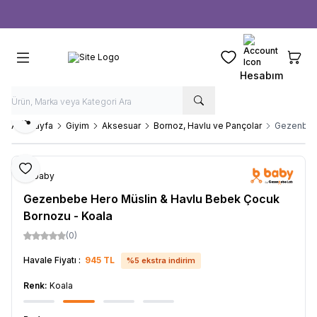
Ücretsiz kargo fırsatı -
1000 TL
üzeri siparişlerde
Favorilerim
Sepeti
Hesabım
Paylaş
Ana Sayfa
Giyim
Aksesuar
Bornoz, Havlu ve Pançolar
Gezenbebe
Favoriye Ekle
b-baby
Gezenbebe Hero Müslin & Havlu Bebek Çocuk
Bornozu - Koala
(0)
Havale Fiyatı :
945
TL
%
5
ekstra indirim
Renk:
Koala