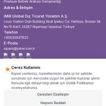
Premium Bebek Arabası Danışmanlığı
Adres & İletişim
iMiR Global Dış Ticaret Yönetim A.Ş.
Louis Vuitton Orjin Building Abdi İpekçi Cd, Harbiye, Bostan Sk.
No:15 Kat:5 34367 Nişantaşı/ İstanbul/ Türkiye
Telefon
+905309411532
E-Posta
siparis@joker.com.tr
Facebook
İnstagram
Youtube
Linkedin
Çerez Kullanımı
Kişisel verileriniz, hizmetlerimizin daha iyi bir şekilde
sunulması için mevzuata uygun bir şekilde toplanıp işlenir.
Konuyla ilgili detaylı bilgi almak için Gizlilik Politikamızı
inceleyebilirsiniz.
Çerezleri Özelleştir
Hepsini Reddet