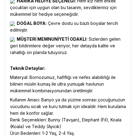
HARİKA HEDİYE SEÇENEĞİ:
Hem kız hem erkek
çocukları için uygun olan bu tasarım, sevdikleriniz için
mükemmel bir hediye seçeneğidir.
DOĞAL BOYA:
Çevre dostu su bazlı boyalar tercih
edilmiştir.
MÜŞTERİ MEMNUNİYETİ ODAKLI:
Sizlerden gelen
geri bildirimlere değer veriyor, her detayda kalite ve
rahatlığı ön planda tutuyoruz.
Teknik Detaylar:
Materyal: Bornozumuz, hafifliği ve nefes alabilirliği ile
bilinen müslin kumaş ile ultra yumuşak havlunun
mükemmel kombinasyonundan üretilmiştir.
Kullanım Amacı: Banyo ya da yüzme sonrası çocuğunuzun
vücudunu sıcak ve kuru tutmak için idealdir. Hem kurulama
hem de konfor sağlar.
Renk Seçenekleri: Bunny (Tavşan), Elephant (Fil), Koala
(Koala) ve Teddy (Ayıcık)
Ürün Bedenleri: 1-2 Yaş, 2-4 Yaş.