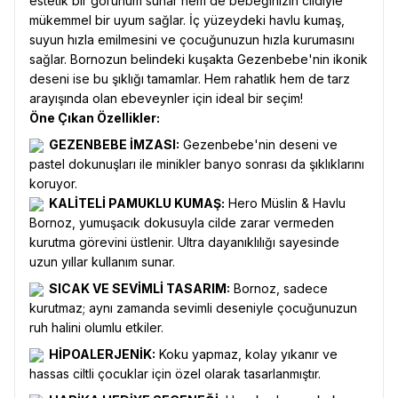
estetik bir görünüm sunar hem de bebeğinizin cildiyle
mükemmel bir uyum sağlar. İç yüzeydeki havlu kumaş,
suyun hızla emilmesini ve çocuğunuzun hızla kurumasını
sağlar. Bornozun belindeki kuşakta Gezenbebe'nin ikonik
deseni ise bu şıklığı tamamlar. Hem rahatlık hem de tarz
arayışında olan ebeveynler için ideal bir seçim!
Öne Çıkan Özellikler:
GEZENBEBE İMZASI:
Gezenbebe'nin deseni ve
pastel dokunuşları ile minikler banyo sonrası da şıklıklarını
koruyor.
KALİTELİ PAMUKLU KUMAŞ:
Hero Müslin & Havlu
Bornoz, yumuşacık dokusuyla cilde zarar vermeden
kurutma görevini üstlenir. Ultra dayanıklılığı sayesinde
uzun yıllar kullanım sunar.
SICAK VE SEVİMLİ TASARIM:
Bornoz, sadece
kurutmaz; aynı zamanda sevimli deseniyle çocuğunuzun
ruh halini olumlu etkiler.
HİPOALERJENİK:
Koku yapmaz, kolay yıkanır ve
hassas ciltli çocuklar için özel olarak tasarlanmıştır.