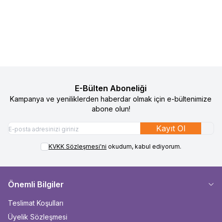
1.490
TL
745
TL
1.490
TL
745
TL
Sepete Ekle
Sepete Ekle
E-Bülten Aboneliği
Kampanya ve yeniliklerden haberdar olmak için e-bültenimize
abone olun!
Kayıt Ol
KVKK Sözleşmesi'ni
okudum, kabul ediyorum.
Önemli Bilgiler
Teslimat Koşulları
Üyelik Sözleşmesi