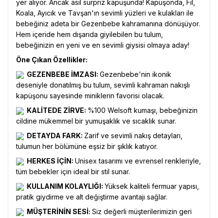
yer alıyor. Ancak asıl sürpriz kapüşunda! Kapüşonda, Fil,
Koala, Ayıcık ve Tavşan'ın sevimli yüzleri ve kulakları ile
bebeğiniz adeta bir Gezenbebe kahramanına dönüşüyor.
Hem içeride hem dışarıda giyilebilen bu tulum,
bebeğinizin en yeni ve en sevimli giysisi olmaya aday!
Öne Çıkan Özellikler:
GEZENBEBE İMZASI:
Gezenbebe'nin ikonik
deseniyle donatılmış bu tulum, sevimli kahraman nakışlı
kapüşonu sayesinde miniklerin favorisi olacak.
KALİTEDE ZİRVE:
%100 Welsoft kumaşı, bebeğinizin
cildine mükemmel bir yumuşaklık ve sıcaklık sunar.
DETAYDA FARK:
Zarif ve sevimli nakış detayları,
tulumun her bölümüne eşsiz bir şıklık katıyor.
HERKES İÇİN:
Unisex tasarımı ve evrensel renkleriyle,
tüm bebekler için ideal bir stil sunar.
KULLANIM KOLAYLIĞI:
Yüksek kaliteli fermuar yapısı,
pratik giydirme ve alt değiştirme avantajı sağlar.
MÜŞTERİNİN SESİ:
Siz değerli müşterilerimizin geri