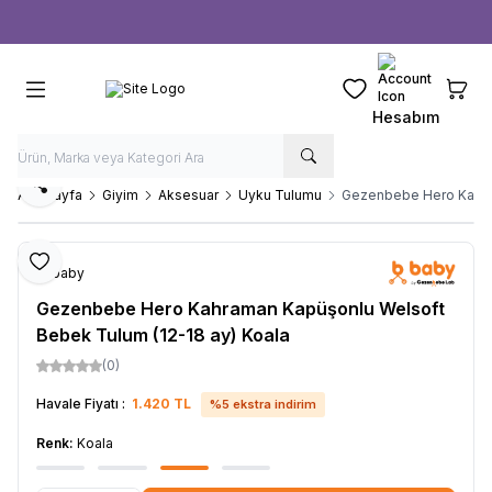
Ücretsiz kargo fırsatı -
1000 TL
üzeri siparişlerde
Favorilerim
Sepeti
Hesabım
Paylaş
Ana Sayfa
Giyim
Aksesuar
Uyku Tulumu
Gezenbebe Hero Kahram
Favoriye Ekle
b-baby
Gezenbebe Hero Kahraman Kapüşonlu Welsoft
Bebek Tulum (12-18 ay) Koala
(0)
Havale Fiyatı :
1.420
TL
%
5
ekstra indirim
Renk:
Koala