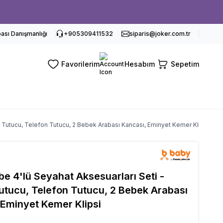
sı Danışmanlığı
+905309411532
siparis@joker.com.tr
Favorilerim
Hesabım
Sepetim
 Tutucu, Telefon Tutucu, 2 Bebek Arabası Kancası, Eminyet Kemer Klipsi
e 4'lü Seyahat Aksesuarları Seti -
utucu, Telefon Tutucu, 2 Bebek Arabası
 Eminyet Kemer Klipsi