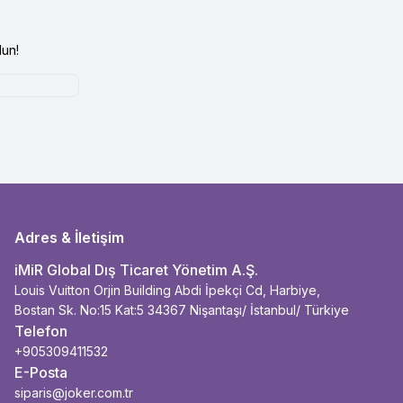
un!
Adres & İletişim
iMiR Global Dış Ticaret Yönetim A.Ş.
Louis Vuitton Orjin Building Abdi İpekçi Cd, Harbiye,
Bostan Sk. No:15 Kat:5 34367 Nişantaşı/ İstanbul/ Türkiye
Telefon
+905309411532
E-Posta
siparis@joker.com.tr