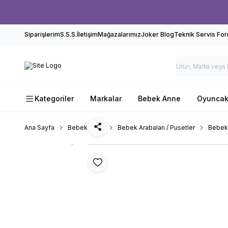
Siparişlerim
S.S.S.
İletişim
Mağazalarımız
Joker Blog
Teknik Servis Fo
Kategoriler
Markalar
Bebek Anne
Oyunca
Ana Sayfa
Bebek Anne
Bebek Arabaları / Pusetler
Bebek 
Paylaş
Favoriye Ekle