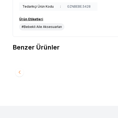
Tedarikçi Ürün Kodu
:
GZNBEBE.5428
Ürün Etiketleri
#Bebekli Aile Aksesuarları
Benzer Ürünler
Yeni
Yeni
Doona X Omuz Pedi & Tente Set - Ocean Blue
Doona X 
Favorilere Ekle
Favori
11.700
TL
11.700