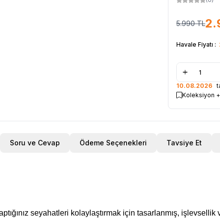
2.
5.990
TL
Havale Fiyatı :
10.08.2026
ta
Koleksiyon +
Soru ve Cevap
Ödeme Seçenekleri
Tavsiye Et
ğınız seyahatleri kolaylaştırmak için tasarlanmış, işlevsellik ve