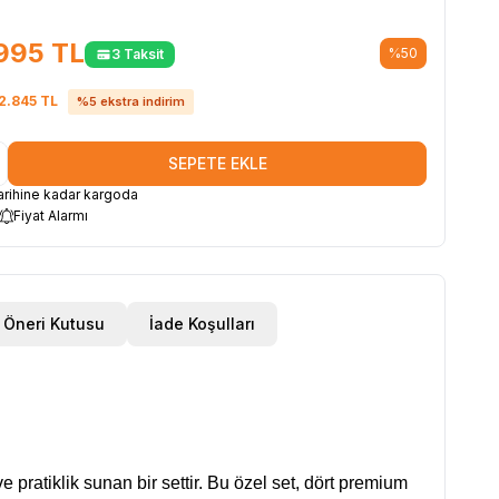
995
TL
%
50
3 Taksit
2.845
TL
%
5
ekstra indirim
SEPETE EKLE
rihine kadar kargoda
Fiyat Alarmı
Öneri Kutusu
İade Koşulları
 pratiklik sunan bir settir. Bu özel set, dört premium