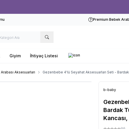
Ücretsiz kargo fırsatı -
1000 TL
üzeri siparişlerde
rmu
Premium Bebek Araba
k
Giyim
İhtiyaç Listesi
Arabası Aksesuarları
Gezenbebe 4'lü Seyahat Aksesuarları Seti - Bardak
b-baby
Gezenbeb
Bardak T
Kancası,
(0)